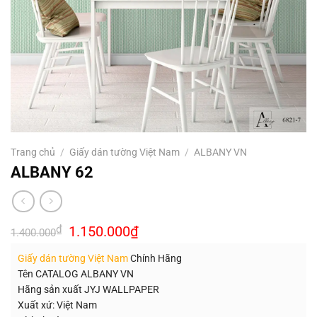
Trang chủ
/
Giấy dán tường Việt Nam
/
ALBANY VN
ALBANY 62
Giá
Giá
₫
1.150.000
₫
1.400.000
gốc
hiện
là:
tại
Giấy dán tường Việt Nam
Chính Hãng
1.400.000₫.
là:
1.150.000₫.
Tên CATALOG ALBANY VN
Hãng sản xuất JYJ WALLPAPER
Xuất xứ: Việt Nam