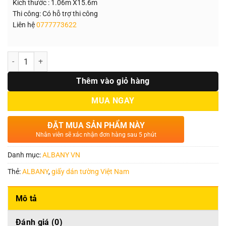
Kích thước : 1.06m X15.6m
Thi công: Có hỗ trợ thi công
Liên hệ
0777773622
Số lượng
Thêm vào giỏ hàng
MUA NGAY
ĐẶT MUA SẢN PHẨM NÀY
Nhân viên sẽ xác nhận đơn hàng sau 5 phút
Danh mục:
ALBANY VN
Thẻ:
ALBANY
,
giấy dán tường Việt Nam
Mô tả
Đánh giá (0)