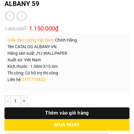
ALBANY 59
Giá
Giá
₫
1.150.000
₫
1.400.000
gốc
hiện
là:
tại
Giấy dán tường Việt Nam
Chính Hãng
1.400.000₫.
là:
1.150.000₫.
Tên CATALOG ALBANY VN
Hãng sản xuất JYJ WALLPAPER
Xuất xứ: Việt Nam
Kích thước : 1.06m X15.6m
Thi công: Có hỗ trợ thi công
Liên hệ
0777773622
Số lượng
Thêm vào giỏ hàng
MUA NGAY