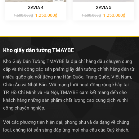
XAVIA 4
XAVIA 5
Giá
Giá
Giá
Giá
1.250.000
₫
1.250.000
₫
1.500.000
₫
1.500.000
₫
gốc
hiện
gốc
hiện
là:
tại
là:
tại
1.500.000₫.
là:
1.500.000₫.
là:
1.250.000₫.
1.250.0
Kho giấy dán tường TMAYBE
Kho Giấy Dán Tường TMAYBE là địa chỉ hàng đầu chuyên cung
cấp và thi công các sản phẩm giấy dán tường chính hãng đến từ
nhiều quốc gia nổi tiếng như Hàn Quốc, Trung Quốc, Việt Nam,
Châu Âu và Nhật Bản. Với mạng lưới hoạt động rộng khắp tại
TP. Hồ Chí Minh và Hà Nội, TMAYBE cam kết mang đến cho
khách hàng những sản phẩm chất lượng cao cùng dịch vụ thi
công chuyên nghiệp.
Với các phương tiện hiện đại, phong phú và đa dạng về chủng
loại, chúng tôi sẵn sàng đáp ứng mọi nhu cầu của Quý khách.