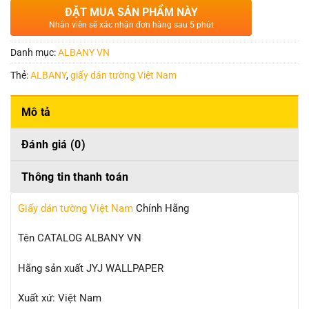
ĐẶT MUA SẢN PHẨM NÀY
Nhân viên sẽ xác nhận đơn hàng sau 5 phút
Danh mục:
ALBANY VN
Thẻ:
ALBANY
,
giấy dán tường Việt Nam
Mô tả
Đánh giá (0)
Thông tin thanh toán
Giấy dán tường Việt Nam
Chính Hãng
Tên CATALOG ALBANY VN
Hãng sản xuất JYJ WALLPAPER
Xuất xứ: Việt Nam