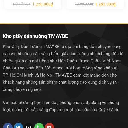
Giá
Giá
Giá
Giá
1.250.000
₫
1.250.000
₫
1.500.000
₫
1.500.000
₫
gốc
hiện
gốc
hiện
là:
tại
là:
tại
1.500.000₫.
là:
1.500.000₫.
là:
1.250.000₫.
1.250.0
Kho giấy dán tường TMAYBE
Kho Giấy Dán Tường TMAYBE là địa chỉ hàng đầu chuyên cung
cấp và thi công các sản phẩm giấy dán tường chính hãng đến từ
nhiều quốc gia nổi tiếng như Hàn Quốc, Trung Quốc, Việt Nam,
Châu Âu và Nhật Bản. Với mạng lưới hoạt động rộng khắp tại
TP. Hồ Chí Minh và Hà Nội, TMAYBE cam kết mang đến cho
khách hàng những sản phẩm chất lượng cao cùng dịch vụ thi
công chuyên nghiệp.
Với các phương tiện hiện đại, phong phú và đa dạng về chủng
loại, chúng tôi sẵn sàng đáp ứng mọi nhu cầu của Quý khách.