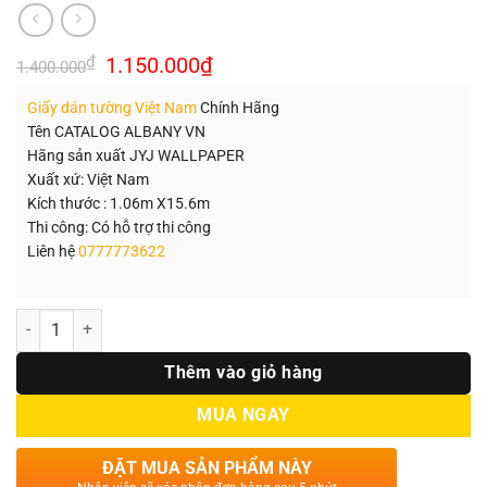
Giá
Giá
₫
1.150.000
₫
1.400.000
gốc
hiện
là:
tại
Giấy dán tường Việt Nam
Chính Hãng
1.400.000₫.
là:
1.150.000₫.
Tên CATALOG ALBANY VN
Hãng sản xuất JYJ WALLPAPER
Xuất xứ: Việt Nam
Kích thước : 1.06m X15.6m
Thi công: Có hỗ trợ thi công
Liên hệ
0777773622
Số lượng
Thêm vào giỏ hàng
MUA NGAY
ĐẶT MUA SẢN PHẨM NÀY