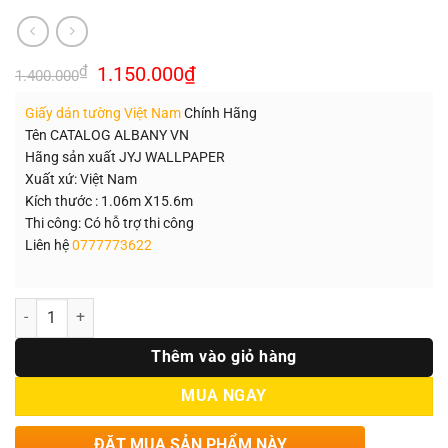
Giá
Giá
₫
1.150.000
₫
1.400.000
gốc
hiện
là:
tại
Giấy dán tường Việt Nam
Chính Hãng
1.400.000₫.
là:
1.150.000₫.
Tên CATALOG ALBANY VN
Hãng sản xuất JYJ WALLPAPER
Xuất xứ: Việt Nam
Kích thước : 1.06m X15.6m
Thi công: Có hỗ trợ thi công
Liên hệ
0777773622
Số lượng
Thêm vào giỏ hàng
MUA NGAY
ĐẶT MUA SẢN PHẨM NÀY