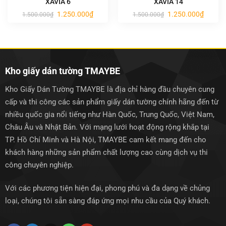
XAVIA 6
XAVIA 14
Giá
Giá
Giá
Giá
1.250.000
₫
1.250.000
₫
1.500.000
₫
1.500.000
₫
gốc
hiện
gốc
hiện
là:
tại
là:
tại
1.500.000₫.
là:
1.500.000₫.
là:
1.250.000₫.
1.250.0
Kho giấy dán tường TMAYBE
Kho Giấy Dán Tường TMAYBE là địa chỉ hàng đầu chuyên cung
cấp và thi công các sản phẩm giấy dán tường chính hãng đến từ
nhiều quốc gia nổi tiếng như Hàn Quốc, Trung Quốc, Việt Nam,
Châu Âu và Nhật Bản. Với mạng lưới hoạt động rộng khắp tại
TP. Hồ Chí Minh và Hà Nội, TMAYBE cam kết mang đến cho
khách hàng những sản phẩm chất lượng cao cùng dịch vụ thi
công chuyên nghiệp.
Với các phương tiện hiện đại, phong phú và đa dạng về chủng
loại, chúng tôi sẵn sàng đáp ứng mọi nhu cầu của Quý khách.