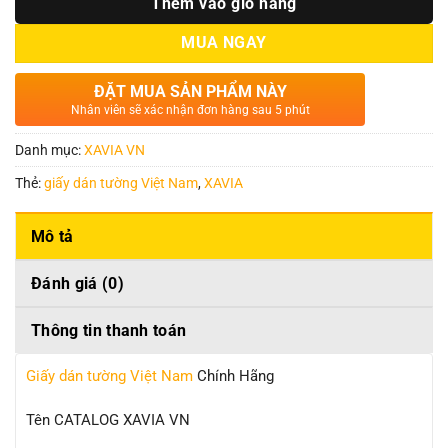
Thêm vào giỏ hàng
MUA NGAY
ĐẶT MUA SẢN PHẨM NÀY
Nhân viên sẽ xác nhận đơn hàng sau 5 phút
Danh mục:
XAVIA VN
Thẻ:
giấy dán tường Việt Nam
,
XAVIA
Mô tả
Đánh giá (0)
Thông tin thanh toán
Giấy dán tường Việt Nam
Chính Hãng
Tên CATALOG XAVIA VN