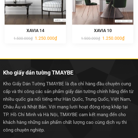
XAVIA 14
XAVIA 10
Giá
Giá
Giá
Giá
1.250.000
₫
1.250.000
₫
1.500.000
₫
1.500.000
₫
gốc
hiện
gốc
hiện
là:
tại
là:
tại
1.500.000₫.
là:
1.500.000₫.
là:
1.250.000₫.
1.250.0
Kho giấy dán tường TMAYBE
Kho Giấy Dán Tường TMAYBE là địa chỉ hàng đầu chuyên cung
cấp và thi công các sản phẩm giấy dán tường chính hãng đến từ
nhiều quốc gia nổi tiếng như Hàn Quốc, Trung Quốc, Việt Nam,
Châu Âu và Nhật Bản. Với mạng lưới hoạt động rộng khắp tại
TP. Hồ Chí Minh và Hà Nội, TMAYBE cam kết mang đến cho
khách hàng những sản phẩm chất lượng cao cùng dịch vụ thi
công chuyên nghiệp.