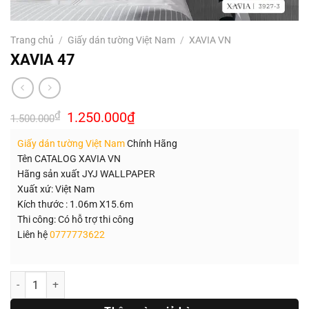
Trang chủ
/
Giấy dán tường Việt Nam
/
XAVIA VN
XAVIA 47
Giá
Giá
₫
1.250.000
₫
1.500.000
gốc
hiện
là:
tại
Giấy dán tường Việt Nam
Chính Hãng
1.500.000₫.
là:
1.250.000₫.
Tên CATALOG XAVIA VN
Hãng sản xuất JYJ WALLPAPER
Xuất xứ: Việt Nam
Kích thước : 1.06m X15.6m
Thi công: Có hỗ trợ thi công
Liên hệ
0777773622
Số lượng