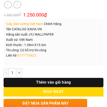
Giá
Giá
₫
1.250.000
₫
1.500.000
gốc
hiện
là:
tại
Giấy dán tường Việt Nam
Chính Hãng
1.500.000₫.
là:
1.250.000₫.
Tên CATALOG XAVIA VN
Hãng sản xuất JYJ WALLPAPER
Xuất xứ: Việt Nam
Kích thước : 1.06m X15.6m
Thi công: Có hỗ trợ thi công
Liên hệ
0777773622
Số lượng
Thêm vào giỏ hàng
MUA NGAY
ĐẶT MUA SẢN PHẨM NÀY