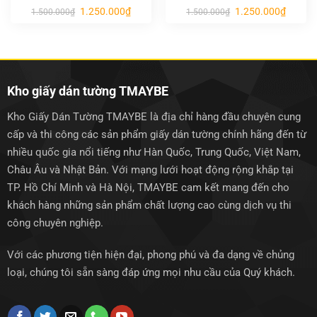
Giá
Giá
Giá
Giá
1.250.000
₫
1.250.000
₫
1.500.000
₫
1.500.000
₫
gốc
hiện
gốc
hiện
là:
tại
là:
tại
1.500.000₫.
là:
1.500.000₫.
là:
1.250.000₫.
1.250.0
Kho giấy dán tường TMAYBE
Kho Giấy Dán Tường TMAYBE là địa chỉ hàng đầu chuyên cung
cấp và thi công các sản phẩm giấy dán tường chính hãng đến từ
nhiều quốc gia nổi tiếng như Hàn Quốc, Trung Quốc, Việt Nam,
Châu Âu và Nhật Bản. Với mạng lưới hoạt động rộng khắp tại
TP. Hồ Chí Minh và Hà Nội, TMAYBE cam kết mang đến cho
khách hàng những sản phẩm chất lượng cao cùng dịch vụ thi
công chuyên nghiệp.
Với các phương tiện hiện đại, phong phú và đa dạng về chủng
loại, chúng tôi sẵn sàng đáp ứng mọi nhu cầu của Quý khách.