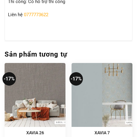
Thi công: Có hỗ trợ thi công
Liên hệ
0777773622
Sản phẩm tương tự
-17%
-17%
XAVIA 26
XAVIA 7