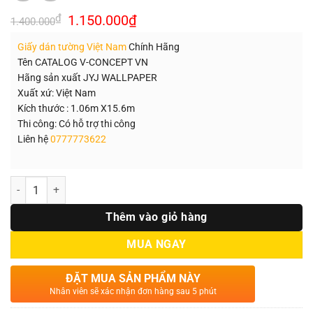
Giá
Giá
₫
1.150.000
₫
1.400.000
gốc
hiện
là:
tại
Giấy dán tường Việt Nam
Chính Hãng
1.400.000₫.
là:
1.150.000₫.
Tên CATALOG V-CONCEPT VN
Hãng sản xuất JYJ WALLPAPER
Xuất xứ: Việt Nam
Kích thước : 1.06m X15.6m
Thi công: Có hỗ trợ thi công
Liên hệ
0777773622
Số lượng
Thêm vào giỏ hàng
MUA NGAY
ĐẶT MUA SẢN PHẨM NÀY
Nhân viên sẽ xác nhận đơn hàng sau 5 phút