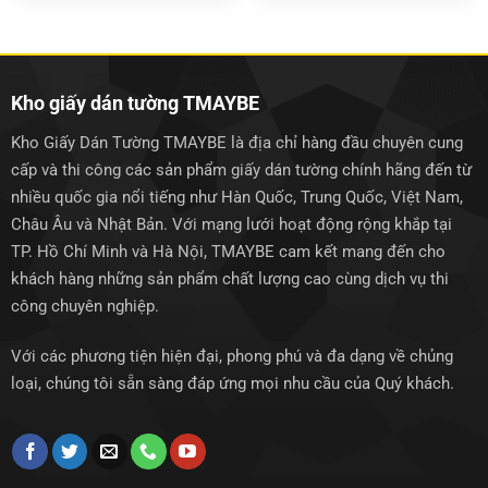
là:
tại
là:
tại
1.500.000₫.
là:
1.500.000₫.
là:
1.250.000₫.
1.250.0
Kho giấy dán tường TMAYBE
Kho Giấy Dán Tường TMAYBE là địa chỉ hàng đầu chuyên cung
cấp và thi công các sản phẩm giấy dán tường chính hãng đến từ
nhiều quốc gia nổi tiếng như Hàn Quốc, Trung Quốc, Việt Nam,
Châu Âu và Nhật Bản. Với mạng lưới hoạt động rộng khắp tại
TP. Hồ Chí Minh và Hà Nội, TMAYBE cam kết mang đến cho
khách hàng những sản phẩm chất lượng cao cùng dịch vụ thi
công chuyên nghiệp.
Với các phương tiện hiện đại, phong phú và đa dạng về chủng
loại, chúng tôi sẵn sàng đáp ứng mọi nhu cầu của Quý khách.