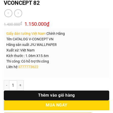
VCONCEPT 82
Giá
Giá
₫
1.150.000
₫
1.400.000
gốc
hiện
là:
tại
Giấy dán tường Việt Nam
Chính Hãng
1.400.000₫.
là:
1.150.000₫.
Tên CATALOG V-CONCEPT VN
Hãng sản xuất JYJ WALLPAPER
Xuất xứ: Việt Nam
Kích thước : 1.06m X15.6m
Thi công: Có hỗ trợ thi công
Liên hệ
0777773622
Số lượng
Thêm vào giỏ hàng
MUA NGAY