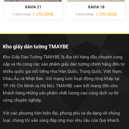
XAVIA 21
XAVIA 18
Giá
Giá
Giá
Giá
1.250.000
₫
1.250.000
₫
1.500.000
₫
1.500.000
₫
gốc
hiện
gốc
hiện
là:
tại
là:
tại
1.500.000₫.
là:
1.500.000₫.
là:
1.250.000₫.
1.250.0
Kho giấy dán tường TMAYBE
Kho Giấy Dán Tường TMAYBE là địa chỉ hàng đầu chuyên cung
cấp và thi công các sản phẩm giấy dán tường chính hãng đến từ
nhiều quốc gia nổi tiếng như Hàn Quốc, Trung Quốc, Việt Nam,
Châu Âu và Nhật Bản. Với mạng lưới hoạt động rộng khắp tại
TP. Hồ Chí Minh và Hà Nội, TMAYBE cam kết mang đến cho
khách hàng những sản phẩm chất lượng cao cùng dịch vụ thi
công chuyên nghiệp.
Với các phương tiện hiện đại, phong phú và đa dạng về chủng
loại, chúng tôi sẵn sàng đáp ứng mọi nhu cầu của Quý khách.