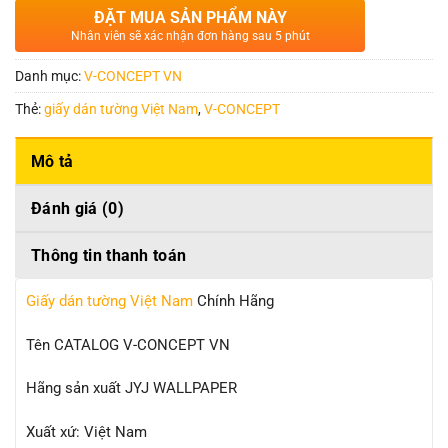
ĐẶT MUA SẢN PHẨM NÀY
Nhân viên sẽ xác nhận đơn hàng sau 5 phút
Danh mục:
V-CONCEPT VN
Thẻ:
giấy dán tường Việt Nam
,
V-CONCEPT
Mô tả
Đánh giá (0)
Thông tin thanh toán
Giấy dán tường Việt Nam
Chính Hãng
Tên CATALOG V-CONCEPT VN
Hãng sản xuất JYJ WALLPAPER
Xuất xứ: Việt Nam