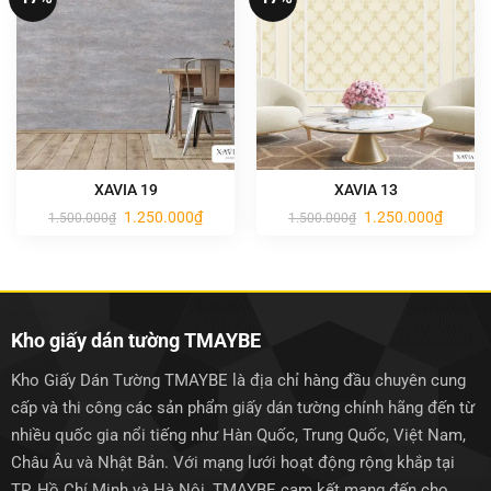
XAVIA 19
XAVIA 13
Giá
Giá
Giá
Giá
1.250.000
₫
1.250.000
₫
1.500.000
₫
1.500.000
₫
gốc
hiện
gốc
hiện
là:
tại
là:
tại
1.500.000₫.
là:
1.500.000₫.
là:
1.250.000₫.
1.250.0
Kho giấy dán tường TMAYBE
Kho Giấy Dán Tường TMAYBE là địa chỉ hàng đầu chuyên cung
cấp và thi công các sản phẩm giấy dán tường chính hãng đến từ
nhiều quốc gia nổi tiếng như Hàn Quốc, Trung Quốc, Việt Nam,
Châu Âu và Nhật Bản. Với mạng lưới hoạt động rộng khắp tại
TP. Hồ Chí Minh và Hà Nội, TMAYBE cam kết mang đến cho