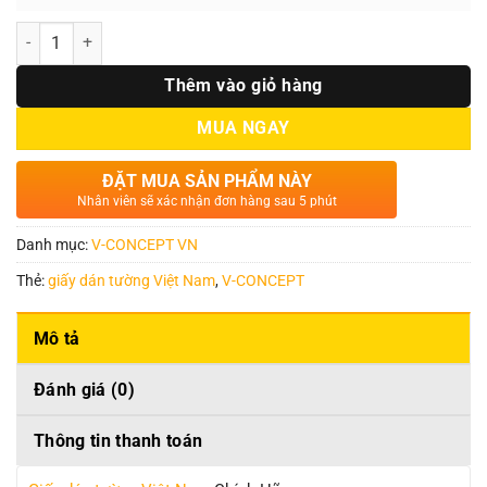
Số lượng
Thêm vào giỏ hàng
MUA NGAY
ĐẶT MUA SẢN PHẨM NÀY
Nhân viên sẽ xác nhận đơn hàng sau 5 phút
Danh mục:
V-CONCEPT VN
Thẻ:
giấy dán tường Việt Nam
,
V-CONCEPT
Mô tả
Đánh giá (0)
Thông tin thanh toán