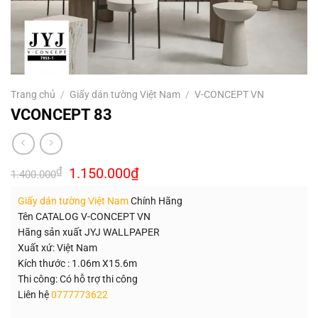
Trang chủ
/
Giấy dán tường Việt Nam
/
V-CONCEPT VN
VCONCEPT 83
Giá
Giá
₫
1.150.000
₫
1.400.000
gốc
hiện
là:
tại
Giấy dán tường Việt Nam
Chính Hãng
1.400.000₫.
là:
1.150.000₫.
Tên CATALOG V-CONCEPT VN
Hãng sản xuất JYJ WALLPAPER
Xuất xứ: Việt Nam
Kích thước : 1.06m X15.6m
Thi công: Có hỗ trợ thi công
Liên hệ
0777773622