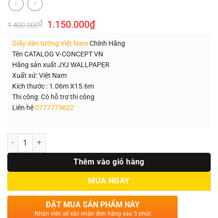
Giá
Giá
₫
1.150.000
₫
1.400.000
gốc
hiện
là:
tại
Giấy dán tường Việt Nam
Chính Hãng
1.400.000₫.
là:
1.150.000₫.
Tên CATALOG V-CONCEPT VN
Hãng sản xuất JYJ WALLPAPER
Xuất xứ: Việt Nam
Kích thước : 1.06m X15.6m
Thi công: Có hỗ trợ thi công
Liên hệ
0777773622
Số lượng
Thêm vào giỏ hàng
MUA NGAY
ĐẶT MUA SẢN PHẨM NÀY
Nhân viên sẽ xác nhận đơn hàng sau 5 phút