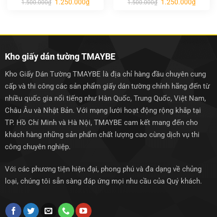
Giá
Giá
Giá
Giá
1.250.000
₫
1.250.000
₫
1.500.000
₫
1.500.000
₫
gốc
hiện
gốc
hiện
là:
tại
là:
tại
1.500.000₫.
là:
1.500.000₫.
là:
1.250.000₫.
1.250.0
Kho giấy dán tường TMAYBE
Kho Giấy Dán Tường TMAYBE là địa chỉ hàng đầu chuyên cung
cấp và thi công các sản phẩm giấy dán tường chính hãng đến từ
nhiều quốc gia nổi tiếng như Hàn Quốc, Trung Quốc, Việt Nam,
Châu Âu và Nhật Bản. Với mạng lưới hoạt động rộng khắp tại
TP. Hồ Chí Minh và Hà Nội, TMAYBE cam kết mang đến cho
khách hàng những sản phẩm chất lượng cao cùng dịch vụ thi
công chuyên nghiệp.
Với các phương tiện hiện đại, phong phú và đa dạng về chủng
loại, chúng tôi sẵn sàng đáp ứng mọi nhu cầu của Quý khách.