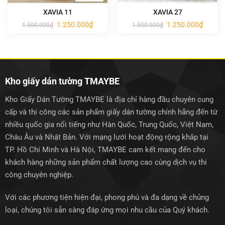
XAVIA 11
XAVIA 27
Giá
Giá
Giá
Giá
1.250.000
₫
1.250.000
₫
1.500.000
₫
1.500.000
₫
gốc
hiện
gốc
hiện
là:
tại
là:
tại
1.500.000₫.
là:
1.500.000₫.
là:
1.250.000₫.
1.250.0
Kho giấy dán tường TMAYBE
Kho Giấy Dán Tường TMAYBE là địa chỉ hàng đầu chuyên cung
cấp và thi công các sản phẩm giấy dán tường chính hãng đến từ
nhiều quốc gia nổi tiếng như Hàn Quốc, Trung Quốc, Việt Nam,
Châu Âu và Nhật Bản. Với mạng lưới hoạt động rộng khắp tại
TP. Hồ Chí Minh và Hà Nội, TMAYBE cam kết mang đến cho
khách hàng những sản phẩm chất lượng cao cùng dịch vụ thi
công chuyên nghiệp.
Với các phương tiện hiện đại, phong phú và đa dạng về chủng
loại, chúng tôi sẵn sàng đáp ứng mọi nhu cầu của Quý khách.