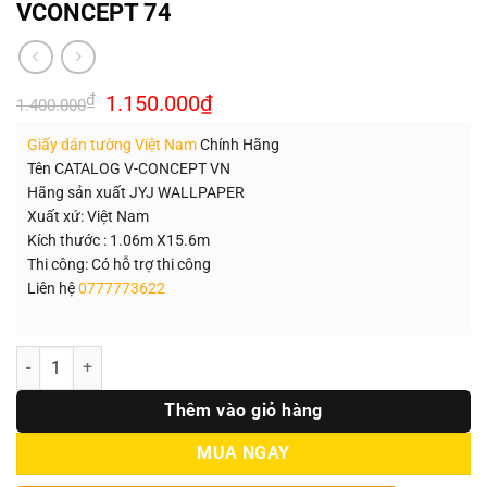
VCONCEPT 74
Giá
Giá
₫
1.150.000
₫
1.400.000
gốc
hiện
là:
tại
Giấy dán tường Việt Nam
Chính Hãng
1.400.000₫.
là:
1.150.000₫.
Tên CATALOG V-CONCEPT VN
Hãng sản xuất JYJ WALLPAPER
Xuất xứ: Việt Nam
Kích thước : 1.06m X15.6m
Thi công: Có hỗ trợ thi công
Liên hệ
0777773622
Số lượng
Thêm vào giỏ hàng
MUA NGAY