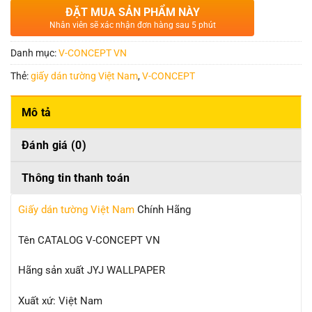
ĐẶT MUA SẢN PHẨM NÀY
Nhân viên sẽ xác nhận đơn hàng sau 5 phút
Danh mục:
V-CONCEPT VN
Thẻ:
giấy dán tường Việt Nam
,
V-CONCEPT
Mô tả
Đánh giá (0)
Thông tin thanh toán
Giấy dán tường Việt Nam
Chính Hãng
Tên CATALOG V-CONCEPT VN
Hãng sản xuất JYJ WALLPAPER
Xuất xứ: Việt Nam