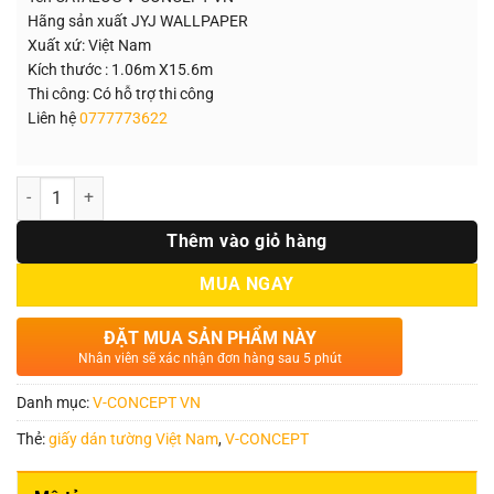
Hãng sản xuất JYJ WALLPAPER
Xuất xứ: Việt Nam
Kích thước : 1.06m X15.6m
Thi công: Có hỗ trợ thi công
Liên hệ
0777773622
Số lượng
Thêm vào giỏ hàng
MUA NGAY
ĐẶT MUA SẢN PHẨM NÀY
Nhân viên sẽ xác nhận đơn hàng sau 5 phút
Danh mục:
V-CONCEPT VN
Thẻ:
giấy dán tường Việt Nam
,
V-CONCEPT