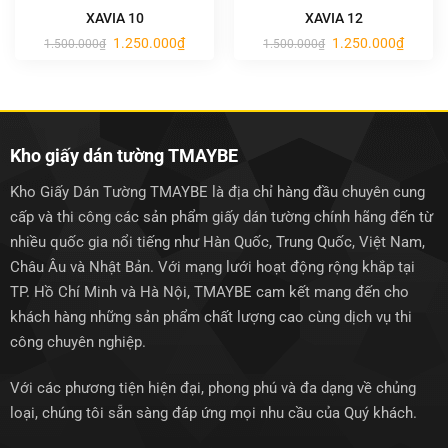
XAVIA 10
XAVIA 12
Giá
Giá
Giá
Giá
1.250.000
₫
1.250.000
₫
1.500.000
₫
1.500.000
₫
gốc
hiện
gốc
hiện
là:
tại
là:
tại
1.500.000₫.
là:
1.500.000₫.
là:
1.250.000₫.
1.250.0
Kho giấy dán tường TMAYBE
Kho Giấy Dán Tường TMAYBE là địa chỉ hàng đầu chuyên cung
cấp và thi công các sản phẩm giấy dán tường chính hãng đến từ
nhiều quốc gia nổi tiếng như Hàn Quốc, Trung Quốc, Việt Nam,
Châu Âu và Nhật Bản. Với mạng lưới hoạt động rộng khắp tại
TP. Hồ Chí Minh và Hà Nội, TMAYBE cam kết mang đến cho
khách hàng những sản phẩm chất lượng cao cùng dịch vụ thi
công chuyên nghiệp.
Với các phương tiện hiện đại, phong phú và đa dạng về chủng
loại, chúng tôi sẵn sàng đáp ứng mọi nhu cầu của Quý khách.