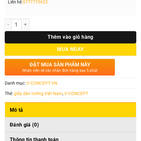
Liên hệ
0777773622
Số lượng
Thêm vào giỏ hàng
MUA NGAY
ĐẶT MUA SẢN PHẨM NÀY
Nhân viên sẽ xác nhận đơn hàng sau 5 phút
Danh mục:
V-CONCEPT VN
Thẻ:
giấy dán tường Việt Nam
,
V-CONCEPT
Mô tả
Đánh giá (0)
Thông tin thanh toán