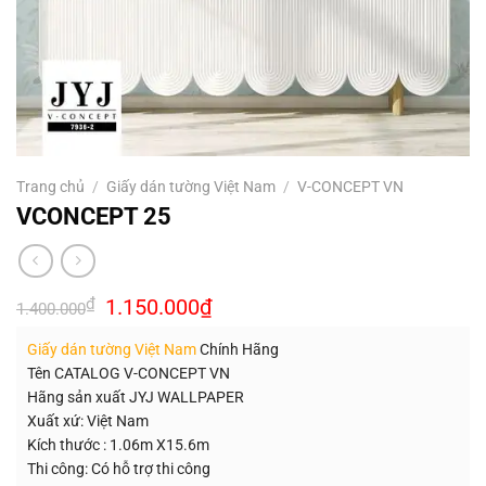
Trang chủ
/
Giấy dán tường Việt Nam
/
V-CONCEPT VN
VCONCEPT 25
Giá
Giá
₫
1.150.000
₫
1.400.000
gốc
hiện
là:
tại
Giấy dán tường Việt Nam
Chính Hãng
1.400.000₫.
là:
1.150.000₫.
Tên CATALOG V-CONCEPT VN
Hãng sản xuất JYJ WALLPAPER
Xuất xứ: Việt Nam
Kích thước : 1.06m X15.6m
Thi công: Có hỗ trợ thi công