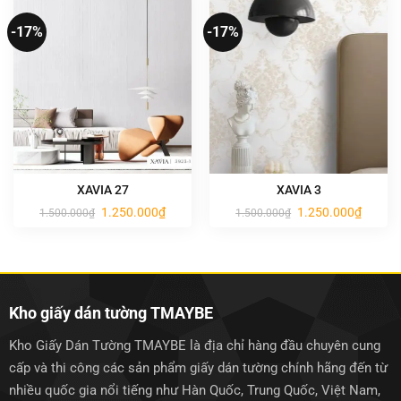
-17%
-17%
XAVIA 27
XAVIA 3
Giá
Giá
Giá
Giá
1.250.000
₫
1.250.000
₫
1.500.000
₫
1.500.000
₫
gốc
hiện
gốc
hiện
là:
tại
là:
tại
1.500.000₫.
là:
1.500.000₫.
là:
1.250.000₫.
1.250.0
Kho giấy dán tường TMAYBE
Kho Giấy Dán Tường TMAYBE là địa chỉ hàng đầu chuyên cung
cấp và thi công các sản phẩm giấy dán tường chính hãng đến từ
nhiều quốc gia nổi tiếng như Hàn Quốc, Trung Quốc, Việt Nam,