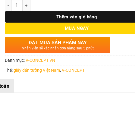
Số lượng
Thêm vào giỏ hàng
MUA NGAY
ĐẶT MUA SẢN PHẨM NÀY
Nhân viên sẽ xác nhận đơn hàng sau 5 phút
Danh mục:
V-CONCEPT VN
Thẻ:
giấy dán tường Việt Nam
,
V-CONCEPT
toán