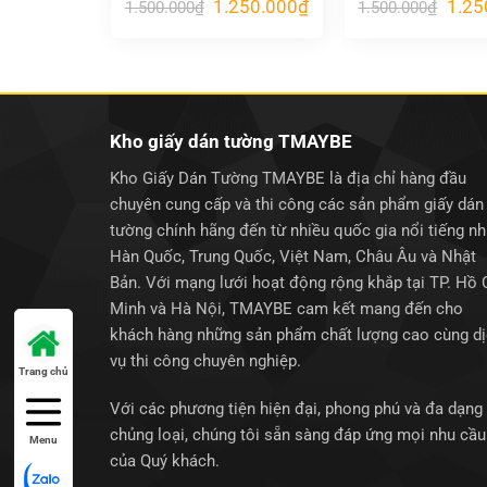
Giá
Giá
Giá
1.250.000
₫
1.25
1.500.000
₫
1.500.000
₫
gốc
hiện
gốc
là:
tại
là:
1.500.000₫.
là:
1.500
1.250.000₫.
Kho giấy dán tường TMAYBE
Kho Giấy Dán Tường TMAYBE là địa chỉ hàng đầu
chuyên cung cấp và thi công các sản phẩm giấy dán
tường chính hãng đến từ nhiều quốc gia nổi tiếng n
Hàn Quốc, Trung Quốc, Việt Nam, Châu Âu và Nhật
Bản. Với mạng lưới hoạt động rộng khắp tại TP. Hồ 
Minh và Hà Nội, TMAYBE cam kết mang đến cho
khách hàng những sản phẩm chất lượng cao cùng d
vụ thi công chuyên nghiệp.
Trang chủ
Với các phương tiện hiện đại, phong phú và đa dạng
chủng loại, chúng tôi sẵn sàng đáp ứng mọi nhu cầu
Menu
của Quý khách.