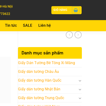
-Hà Nội
GIỎ HÀNG
773622
Tin tức
SALE
Liên hệ
Danh mục sản phẩm
Giấy Dán Tường Bê Tông Xi Măng
Giấy dán tường Châu Âu
Giấy dán tường Hàn Quốc
Giấy dán tường Nhật Bản
Giấy dán tường Trung Quốc