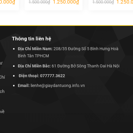
Giá
Giá
Giá
Giá
0.000
₫
1.250.000
₫
1.250.
1.500.000
₫
1.500.000
₫
hiện
gốc
hiện
gốc
tại
là:
tại
là:
.000₫.
là:
1.500.000₫.
là:
1.500.00
1.250.000₫.
1.250.000₫.
Thông tin liên hệ
Địa Chỉ Miền Nam:
208/35 Đường Số 5 Bình Hưng Hoà
Bình Tân TPHCM
hư
Địa Chỉ Miền Bắc:
61 Đường Bở Sông Thanh Oai Hà Nội
Điện thoại: 077777.3622
Chí
Email:
lienhe@giaydantuong.info.vn
ịch
 về