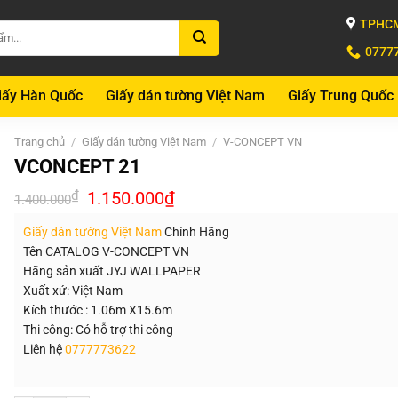
TPHCM
0777
iấy Hàn Quốc
Giấy dán tường Việt Nam
Giấy Trung Quốc
Trang chủ
/
Giấy dán tường Việt Nam
/
V-CONCEPT VN
VCONCEPT 21
Giá
Giá
₫
1.150.000
₫
1.400.000
gốc
hiện
là:
tại
Giấy dán tường Việt Nam
Chính Hãng
1.400.000₫.
là:
1.150.000₫.
Tên CATALOG V-CONCEPT VN
Hãng sản xuất JYJ WALLPAPER
Xuất xứ: Việt Nam
Kích thước : 1.06m X15.6m
Thi công: Có hỗ trợ thi công
Liên hệ
0777773622