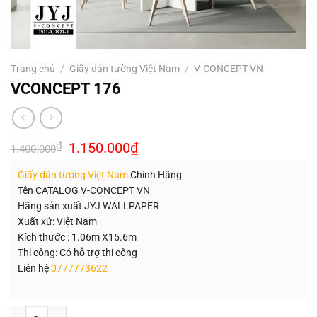
Trang chủ
/
Giấy dán tường Việt Nam
/
V-CONCEPT VN
VCONCEPT 176
Giá
Giá
₫
1.150.000
₫
1.400.000
gốc
hiện
là:
tại
Giấy dán tường Việt Nam
Chính Hãng
1.400.000₫.
là:
1.150.000₫.
Tên CATALOG V-CONCEPT VN
Hãng sản xuất JYJ WALLPAPER
Xuất xứ: Việt Nam
Kích thước : 1.06m X15.6m
Thi công: Có hỗ trợ thi công
Liên hệ
0777773622
Số lượng