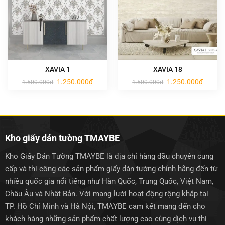
XAVIA 1
XAVIA 18
Giá
Giá
Giá
Giá
1.250.000
₫
1.250.000
₫
1.500.000
₫
1.500.000
₫
gốc
hiện
gốc
hiện
là:
tại
là:
tại
1.500.000₫.
là:
1.500.000₫.
là:
1.250.000₫.
1.250.0
Kho giấy dán tường TMAYBE
Kho Giấy Dán Tường TMAYBE là địa chỉ hàng đầu chuyên cung
cấp và thi công các sản phẩm giấy dán tường chính hãng đến từ
nhiều quốc gia nổi tiếng như Hàn Quốc, Trung Quốc, Việt Nam,
Châu Âu và Nhật Bản. Với mạng lưới hoạt động rộng khắp tại
TP. Hồ Chí Minh và Hà Nội, TMAYBE cam kết mang đến cho
khách hàng những sản phẩm chất lượng cao cùng dịch vụ thi