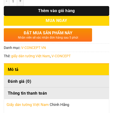
Thêm vào giỏ hàng
MUA NGAY
ĐẶT MUA SẢN PHẨM NÀY
Nhân viên sẽ xác nhận đơn hàng sau 5 phút
Danh mục:
V-CONCEPT VN
Thẻ:
giấy dán tường Việt Nam
,
V-CONCEPT
Mô tả
Đánh giá (0)
Thông tin thanh toán
Giấy dán tường Việt Nam
Chính Hãng