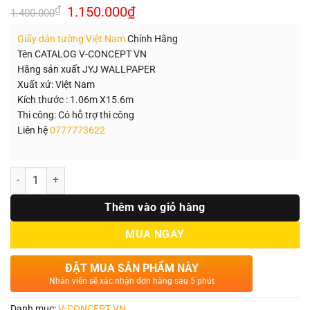
Giá
Giá
₫
1.150.000
₫
1.400.000
gốc
hiện
là:
tại
Giấy dán tường Việt Nam
Chính Hãng
1.400.000₫.
là:
1.150.000₫.
Tên CATALOG V-CONCEPT VN
Hãng sản xuất JYJ WALLPAPER
Xuất xứ: Việt Nam
Kích thước : 1.06m X15.6m
Thi công: Có hỗ trợ thi công
Liên hệ
0777773622
Số lượng
Thêm vào giỏ hàng
MUA NGAY
ĐẶT MUA SẢN PHẨM NÀY
Nhân viên sẽ xác nhận đơn hàng sau 5 phút
Danh mục:
V-CONCEPT VN