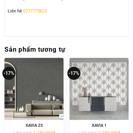
Liên hệ
0777773622
Sản phẩm tương tự
-17%
-17%
XAVIA 23
XAVIA 1
Giá
Giá
Giá
Giá
1.250.000
₫
1.250.000
₫