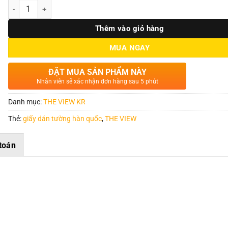
Số lượng
Thêm vào giỏ hàng
MUA NGAY
ĐẶT MUA SẢN PHẨM NÀY
Nhân viên sẽ xác nhận đơn hàng sau 5 phút
Danh mục:
THE VIEW KR
Thẻ:
giấy dán tường hàn quốc
,
THE VIEW
toán