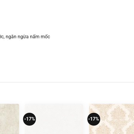
xước, ngăn ngừa nấm mốc
-17%
-17%