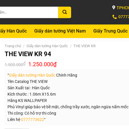
TPHCM
0777
iấy Hàn Quốc
Giấy dán tường Việt Nam
Giấy Trung Quốc
Trang chủ
/
Giấy dán tường Hàn Quốc
/
THE VIEW KR
THE VIEW KR 94
Giá
Giá
₫
1.250.000
₫
1.500.000
gốc
hiện
là:
tại
“
Giấy dán tường Hàn Quốc
Chính Hãng
1.500.000₫.
là:
1.250.000₫.
Tên Catalog THE VIEW
Sản Xuất tại : Hàn Quốc
Kích thước : 1.06m X15.6m
Hãng KS WALLPAPER
Phủ Vinyl giúp bảo vệ bề mặt, chống trầy xước, ngăn ngừa nấm mốc
Thi công: Có hỗ trợ thi công
Liên hệ
0777773622
“