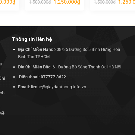
Giá
Giá
Giá
Giá
0.000
₫
1.250.000
₫
1.250.
1.500.000
₫
1.500.000
₫
hiện
gốc
hiện
gốc
tại
là:
tại
là:
.000₫.
là:
1.500.000₫.
là:
1.500.00
1.250.000₫.
1.250.000₫.
Thông tin liên hệ
Địa Chỉ Miền Nam:
208/35 Đường Số 5 Bình Hưng Hoà
Bình Tân TPHCM
hư
Địa Chỉ Miền Bắc:
61 Đường Bở Sông Thanh Oai Hà Nội
Điện thoại: 077777.3622
Chí
Email:
lienhe@giaydantuong.info.vn
ịch
 về