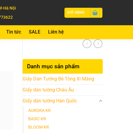
-Hà Nội
GIỎ HÀNG
773622
Tin tức
SALE
Liên hệ
Danh mục sản phẩm
Giấy Dán Tường Bê Tông Xi Măng
Giấy dán tường Châu Âu
Giấy dán tường Hàn Quốc
AURORA KR
BASIC KR
BLOOM KR