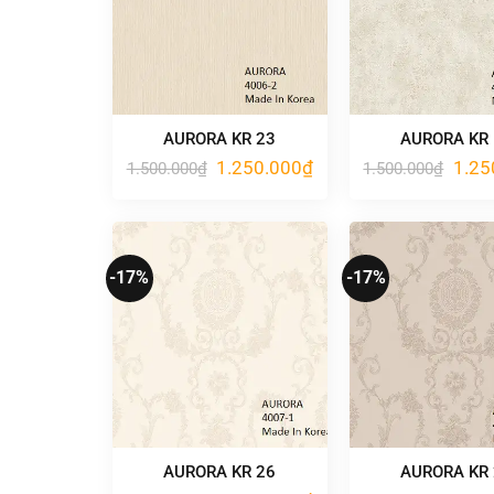
AURORA KR 23
AURORA KR
Giá
Giá
Giá
1.250.000
₫
1.25
1.500.000
₫
1.500.000
₫
gốc
hiện
gốc
là:
tại
là:
1.500.000₫.
là:
1.500
1.250.000₫.
-17%
-17%
AURORA KR 26
AURORA KR