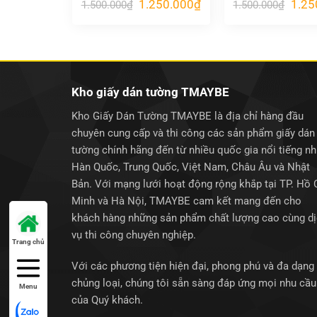
Giá
Giá
Giá
1.250.000
₫
1.25
1.500.000
₫
1.500.000
₫
gốc
hiện
gốc
là:
tại
là:
1.500.000₫.
là:
1.500
1.250.000₫.
Kho giấy dán tường TMAYBE
Kho Giấy Dán Tường TMAYBE là địa chỉ hàng đầu
chuyên cung cấp và thi công các sản phẩm giấy dán
tường chính hãng đến từ nhiều quốc gia nổi tiếng n
Hàn Quốc, Trung Quốc, Việt Nam, Châu Âu và Nhật
Bản. Với mạng lưới hoạt động rộng khắp tại TP. Hồ 
Minh và Hà Nội, TMAYBE cam kết mang đến cho
khách hàng những sản phẩm chất lượng cao cùng d
vụ thi công chuyên nghiệp.
Trang chủ
Với các phương tiện hiện đại, phong phú và đa dạng
chủng loại, chúng tôi sẵn sàng đáp ứng mọi nhu cầu
Menu
của Quý khách.