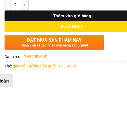
Số lượng
Thêm vào giỏ hàng
MUA NGAY
ĐẶT MUA SẢN PHẨM NÀY
Nhân viên sẽ xác nhận đơn hàng sau 5 phút
Danh mục:
THE VIEW KR
Thẻ:
giấy dán tường hàn quốc
,
THE VIEW
toán