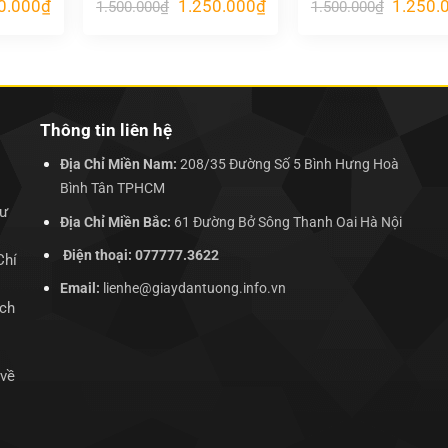
Giá
Giá
Giá
Giá
0.000
₫
1.250.000
₫
1.250.
1.500.000
₫
1.500.000
₫
hiện
gốc
hiện
gốc
tại
là:
tại
là:
.000₫.
là:
1.500.000₫.
là:
1.500.00
1.250.000₫.
1.250.000₫.
Thông tin liên hệ
Địa Chỉ Miền Nam:
208/35 Đường Số 5 Bình Hưng Hoà
Bình Tân TPHCM
hư
Địa Chỉ Miền Bắc:
61 Đường Bở Sông Thanh Oai Hà Nội
Điện thoại: 077777.3622
Chí
Email:
lienhe@giaydantuong.info.vn
ịch
 về