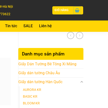
-Hà Nội
GIỎ HÀNG
773622
Tin tức
SALE
Liên hệ
Danh mục sản phẩm
Giấy Dán Tường Bê Tông Xi Măng
Giấy dán tường Châu Âu
Giấy dán tường Hàn Quốc
AURORA KR
BASIC KR
BLOOM KR