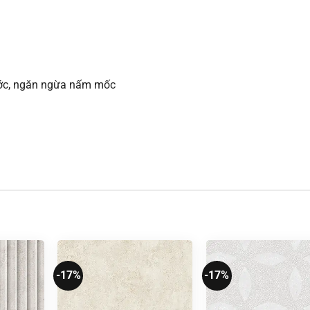
xước, ngăn ngừa nấm mốc
-17%
-17%