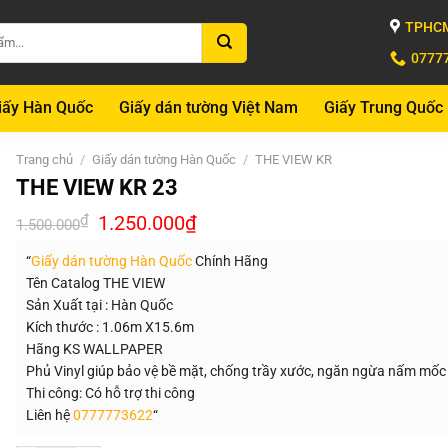
TPHCM
0777
iấy Hàn Quốc
Giấy dán tường Việt Nam
Giấy Trung Quốc
Trang chủ
/
Giấy dán tường Hàn Quốc
/
THE VIEW KR
THE VIEW KR 23
Giá
Giá
₫
1.250.000
₫
1.500.000
gốc
hiện
là:
tại
“
Giấy dán tường Hàn Quốc
Chính Hãng
1.500.000₫.
là:
1.250.000₫.
Tên Catalog THE VIEW
Sản Xuất tại : Hàn Quốc
Kích thước : 1.06m X15.6m
Hãng KS WALLPAPER
Phủ Vinyl giúp bảo vệ bề mặt, chống trầy xước, ngăn ngừa nấm mốc
Thi công: Có hỗ trợ thi công
Liên hệ
0777773622
“