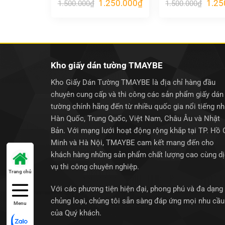
Giá
Giá
Giá
1.250.000
₫
1.25
1.500.000
₫
1.500.000
₫
gốc
hiện
gốc
là:
tại
là:
1.500.000₫.
là:
1.500
1.250.000₫.
Kho giấy dán tường TMAYBE
Kho Giấy Dán Tường TMAYBE là địa chỉ hàng đầu
chuyên cung cấp và thi công các sản phẩm giấy dán
tường chính hãng đến từ nhiều quốc gia nổi tiếng n
Hàn Quốc, Trung Quốc, Việt Nam, Châu Âu và Nhật
Bản. Với mạng lưới hoạt động rộng khắp tại TP. Hồ 
Minh và Hà Nội, TMAYBE cam kết mang đến cho
khách hàng những sản phẩm chất lượng cao cùng d
vụ thi công chuyên nghiệp.
Trang chủ
Với các phương tiện hiện đại, phong phú và đa dạng
chủng loại, chúng tôi sẵn sàng đáp ứng mọi nhu cầu
Menu
của Quý khách.