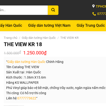
TPHCM
0777
iấy Hàn Quốc
Giấy dán tường Việt Nam
Giấy Trung Quốc
Trang chủ
/
Giấy dán tường Hàn Quốc
/
THE VIEW KR
THE VIEW KR 18
Giá
Giá
₫
1.250.000
₫
1.500.000
gốc
hiện
là:
tại
“
Giấy dán tường Hàn Quốc
Chính Hãng
1.500.000₫.
là:
1.250.000₫.
Tên Catalog THE VIEW
Sản Xuất tại : Hàn Quốc
Kích thước : 1.06m X15.6m
Hãng KS WALLPAPER
Phủ Vinyl giúp bảo vệ bề mặt, chống trầy xước, ngăn ngừa nấm mốc
Thi công: Có hỗ trợ thi công
Liên hệ
0777773622
“