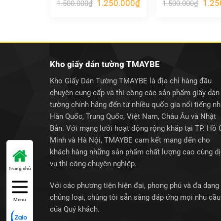
Giá
Giá
Giá
1.250.000
₫
1.25
1.500.000
₫
1.500.000
₫
gốc
hiện
gốc
là:
tại
là:
1.500.000₫.
là:
1.500
1.250.000₫.
Kho giấy dán tường TMAYBE
Kho Giấy Dán Tường TMAYBE là địa chỉ hàng đầu
chuyên cung cấp và thi công các sản phẩm giấy dán
tường chính hãng đến từ nhiều quốc gia nổi tiếng n
Hàn Quốc, Trung Quốc, Việt Nam, Châu Âu và Nhật
Bản. Với mạng lưới hoạt động rộng khắp tại TP. Hồ 
Minh và Hà Nội, TMAYBE cam kết mang đến cho
khách hàng những sản phẩm chất lượng cao cùng d
vụ thi công chuyên nghiệp.
Trang chủ
Với các phương tiện hiện đại, phong phú và đa dạng
chủng loại, chúng tôi sẵn sàng đáp ứng mọi nhu cầu
Menu
của Quý khách.