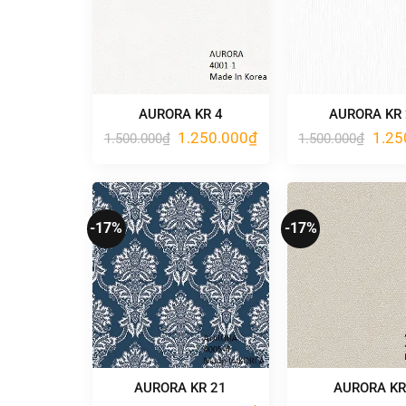
AURORA KR 4
AURORA KR
Giá
Giá
Giá
1.250.000
₫
1.25
1.500.000
₫
1.500.000
₫
gốc
hiện
gốc
là:
tại
là:
1.500.000₫.
là:
1.500
1.250.000₫.
-17%
-17%
AURORA KR 21
AURORA KR