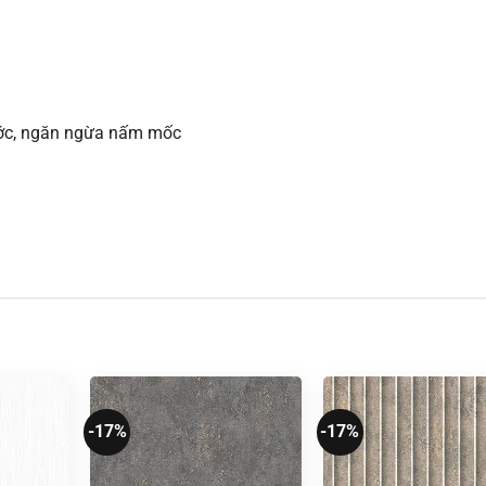
xước, ngăn ngừa nấm mốc
-17%
-17%