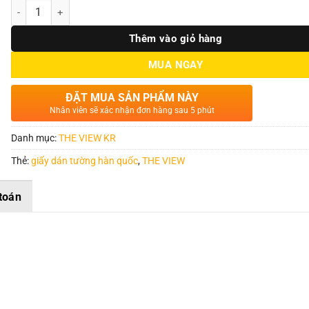
Số lượng
Thêm vào giỏ hàng
MUA NGAY
ĐẶT MUA SẢN PHẨM NÀY
Nhân viên sẽ xác nhận đơn hàng sau 5 phút
Danh mục:
THE VIEW KR
Thẻ:
giấy dán tường hàn quốc
,
THE VIEW
toán