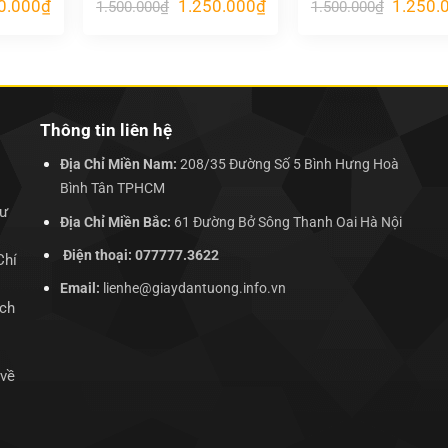
Giá
Giá
Giá
Giá
0.000
₫
1.250.000
₫
1.250.
1.500.000
₫
1.500.000
₫
hiện
gốc
hiện
gốc
tại
là:
tại
là:
.000₫.
là:
1.500.000₫.
là:
1.500.00
1.250.000₫.
1.250.000₫.
Thông tin liên hệ
Địa Chỉ Miền Nam:
208/35 Đường Số 5 Bình Hưng Hoà
Bình Tân TPHCM
hư
Địa Chỉ Miền Bắc:
61 Đường Bở Sông Thanh Oai Hà Nội
Điện thoại: 077777.3622
Chí
Email:
lienhe@giaydantuong.info.vn
ịch
 về