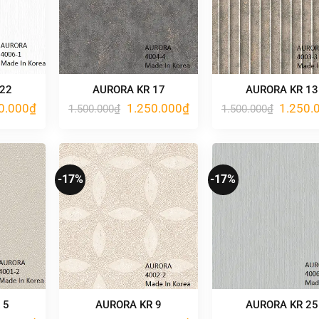
 22
AURORA KR 17
AURORA KR 13
Giá
Giá
Giá
Giá
0.000
₫
1.250.000
₫
1.250.
1.500.000
₫
1.500.000
₫
hiện
gốc
hiện
gốc
tại
là:
tại
là:
.000₫.
là:
1.500.000₫.
là:
1.500.00
1.250.000₫.
1.250.000₫.
-17%
-17%
 5
AURORA KR 9
AURORA KR 25