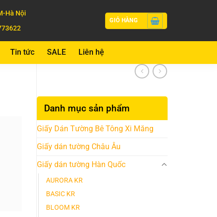
-Hà Nội
GIỎ HÀNG
773622
Tin tức
SALE
Liên hệ
Danh mục sản phẩm
Giấy Dán Tường Bê Tông Xi Măng
Giấy dán tường Châu Âu
Giấy dán tường Hàn Quốc
AURORA KR
BASIC KR
BLOOM KR