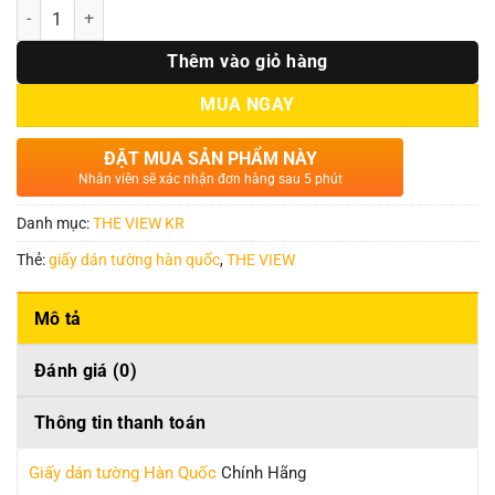
Số lượng
Thêm vào giỏ hàng
MUA NGAY
ĐẶT MUA SẢN PHẨM NÀY
Nhân viên sẽ xác nhận đơn hàng sau 5 phút
Danh mục:
THE VIEW KR
Thẻ:
giấy dán tường hàn quốc
,
THE VIEW
Mô tả
Đánh giá (0)
Thông tin thanh toán
Giấy dán tường Hàn Quốc
Chính Hãng