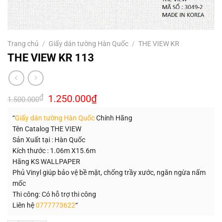
Trang chủ
/
Giấy dán tường Hàn Quốc
/
THE VIEW KR
THE VIEW KR 113
Giá
Giá
₫
1.250.000
₫
1.500.000
gốc
hiện
là:
tại
“
Giấy dán tường Hàn Quốc
Chính Hãng
1.500.000₫.
là:
1.250.000₫.
Tên Catalog THE VIEW
Sản Xuất tại : Hàn Quốc
Kích thước : 1.06m X15.6m
Hãng KS WALLPAPER
Phủ Vinyl giúp bảo vệ bề mặt, chống trầy xước, ngăn ngừa nấm
mốc
Thi công: Có hỗ trợ thi công
Liên hệ
0777773622
“