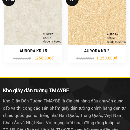
AURORA KR 15
AURORA KR 2
Giá
Giá
Giá
Giá
1.250.000
₫
1.250.000
₫
1.500.000
₫
1.500.000
₫
gốc
hiện
gốc
hiện
là:
tại
là:
tại
1.500.000₫.
là:
1.500.000₫.
là:
1.250.000₫.
1.250.0
Kho giấy dán tường TMAYBE
Kho Giấy Dán Tường TMAYBE là địa chỉ hàng đầu chuyên cung
cấp và thi công các sản phẩm giấy dán tường chính hãng đến từ
nhiều quốc gia nổi tiếng như Hàn Quốc, Trung Quốc, Việt Nam,
Châu Âu và Nhật Bản. Với mạng lưới hoạt động rộng khắp tại