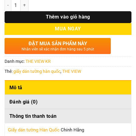
Số lượng
Thêm vào giỏ hàng
MUA NGAY
ĐẶT MUA SẢN PHẨM NÀY
Nhân viên sẽ xác nhận đơn hàng sau 5 phút
Danh mục:
THE VIEW KR
Thẻ:
giấy dán tường hàn quốc
,
THE VIEW
Mô tả
Đánh giá (0)
Thông tin thanh toán
Giấy dán tường Hàn Quốc
Chính Hãng