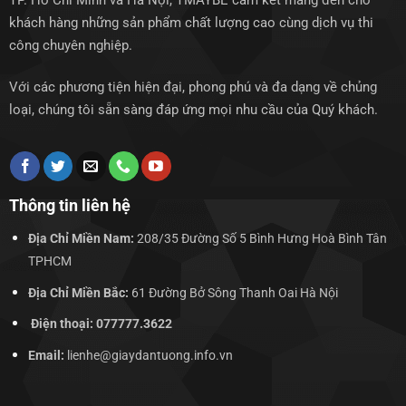
TP. Hồ Chí Minh và Hà Nội, TMAYBE cam kết mang đến cho
khách hàng những sản phẩm chất lượng cao cùng dịch vụ thi
công chuyên nghiệp.
Với các phương tiện hiện đại, phong phú và đa dạng về chủng
loại, chúng tôi sẵn sàng đáp ứng mọi nhu cầu của Quý khách.
Thông tin liên hệ
Địa Chỉ Miền Nam:
208/35 Đường Số 5 Bình Hưng Hoà Bình Tân
TPHCM
Địa Chỉ Miền Bắc:
61 Đường Bở Sông Thanh Oai Hà Nội
Điện thoại: 077777.3622
Email:
lienhe@giaydantuong.info.vn