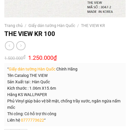
Trang chủ
/
Giấy dán tường Hàn Quốc
/
THE VIEW KR
THE VIEW KR 100
Giá
Giá
₫
1.250.000
₫
1.500.000
gốc
hiện
là:
tại
“
Giấy dán tường Hàn Quốc
Chính Hãng
1.500.000₫.
là:
1.250.000₫.
Tên Catalog THE VIEW
Sản Xuất tại : Hàn Quốc
Kích thước : 1.06m X15.6m
Hãng KS WALLPAPER
Phủ Vinyl giúp bảo vệ bề mặt, chống trầy xước, ngăn ngừa nấm
mốc
Thi công: Có hỗ trợ thi công
Liên hệ
0777773622
“