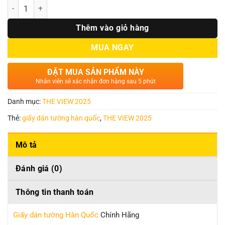
Số lượng
Thêm vào giỏ hàng
MUA NGAY
ĐẶT MUA SẢN PHẨM NÀY
Nhân viên sẽ xác nhận đơn hàng sau 5 phút
Danh mục:
THE VIEW 2025
Thẻ:
giấy dán tường hàn quốc
,
THE VIEW 2025
Mô tả
Đánh giá (0)
Thông tin thanh toán
Giấy dán tường Hàn Quốc
Chính Hãng