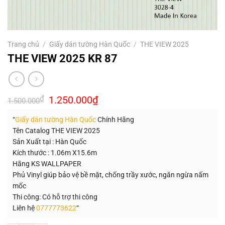
Trang chủ
/
Giấy dán tường Hàn Quốc
/
THE VIEW 2025
THE VIEW 2025 KR 87
Giá
Giá
₫
1.250.000
₫
1.500.000
gốc
hiện
là:
tại
“
Giấy dán tường Hàn Quốc
Chính Hãng
1.500.000₫.
là:
1.250.000₫.
Tên Catalog THE VIEW 2025
Sản Xuất tại : Hàn Quốc
Kích thước : 1.06m X15.6m
Hãng KS WALLPAPER
Phủ Vinyl giúp bảo vệ bề mặt, chống trầy xước, ngăn ngừa nấm
mốc
Thi công: Có hỗ trợ thi công
Liên hệ
0777773622
“