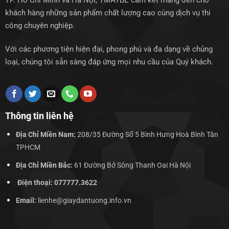
TP. Hồ Chí Minh và Hà Nội, TMAYBE cam kết mang đến cho
khách hàng những sản phẩm chất lượng cao cùng dịch vụ thi
công chuyên nghiệp.
Với các phương tiện hiện đại, phong phú và đa dạng về chủng
loại, chúng tôi sẵn sàng đáp ứng mọi nhu cầu của Quý khách.
Thông tin liên hệ
Địa Chỉ Miền Nam:
208/35 Đường Số 5 Bình Hưng Hoà Bình Tân
TPHCM
Địa Chỉ Miền Bắc:
61 Đường Bở Sông Thanh Oai Hà Nội
Điện thoại: 077777.3622
Email:
lienhe@giaydantuong.info.vn