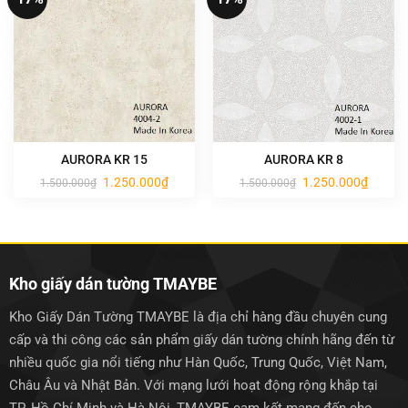
AURORA KR 15
AURORA KR 8
Giá
Giá
Giá
Giá
1.250.000
₫
1.250.000
₫
1.500.000
₫
1.500.000
₫
gốc
hiện
gốc
hiện
là:
tại
là:
tại
1.500.000₫.
là:
1.500.000₫.
là:
1.250.000₫.
1.250.0
Kho giấy dán tường TMAYBE
Kho Giấy Dán Tường TMAYBE là địa chỉ hàng đầu chuyên cung
cấp và thi công các sản phẩm giấy dán tường chính hãng đến từ
nhiều quốc gia nổi tiếng như Hàn Quốc, Trung Quốc, Việt Nam,
Châu Âu và Nhật Bản. Với mạng lưới hoạt động rộng khắp tại