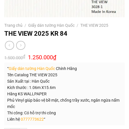
Trang chủ
/
Giấy dán tường Hàn Quốc
/
THE VIEW 2025
THE VIEW 2025 KR 84
Giá
Giá
₫
1.250.000
₫
1.500.000
gốc
hiện
là:
tại
“
Giấy dán tường Hàn Quốc
Chính Hãng
1.500.000₫.
là:
1.250.000₫.
Tên Catalog THE VIEW 2025
Sản Xuất tại : Hàn Quốc
Kích thước : 1.06m X15.6m
Hãng KS WALLPAPER
Phủ Vinyl giúp bảo vệ bề mặt, chống trầy xước, ngăn ngừa nấm
mốc
Thi công: Có hỗ trợ thi công
Liên hệ
0777773622
“