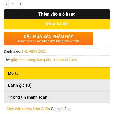
Số lượng
Thêm vào giỏ hàng
MUA NGAY
ĐẶT MUA SẢN PHẨM NÀY
Nhân viên sẽ xác nhận đơn hàng sau 5 phút
Danh mục:
THE VIEW 2025
Thẻ:
giấy dán tường hàn quốc
,
THE VIEW 2025
Mô tả
Đánh giá (0)
Thông tin thanh toán
Giấy dán tường Hàn Quốc
Chính Hãng