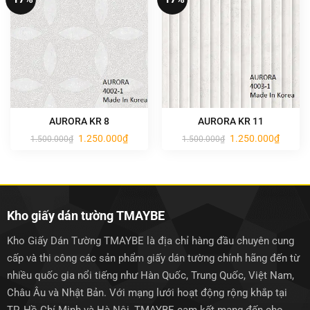
AURORA KR 8
AURORA KR 11
Giá
Giá
Giá
Giá
1.250.000
₫
1.250.000
₫
1.500.000
₫
1.500.000
₫
gốc
hiện
gốc
hiện
là:
tại
là:
tại
1.500.000₫.
là:
1.500.000₫.
là:
1.250.000₫.
1.250.0
Kho giấy dán tường TMAYBE
Kho Giấy Dán Tường TMAYBE là địa chỉ hàng đầu chuyên cung
cấp và thi công các sản phẩm giấy dán tường chính hãng đến từ
nhiều quốc gia nổi tiếng như Hàn Quốc, Trung Quốc, Việt Nam,
Châu Âu và Nhật Bản. Với mạng lưới hoạt động rộng khắp tại