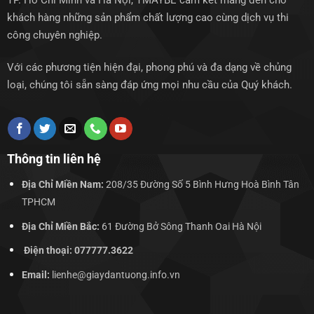
TP. Hồ Chí Minh và Hà Nội, TMAYBE cam kết mang đến cho
khách hàng những sản phẩm chất lượng cao cùng dịch vụ thi
công chuyên nghiệp.
Với các phương tiện hiện đại, phong phú và đa dạng về chủng
loại, chúng tôi sẵn sàng đáp ứng mọi nhu cầu của Quý khách.
Thông tin liên hệ
Địa Chỉ Miền Nam:
208/35 Đường Số 5 Bình Hưng Hoà Bình Tân
TPHCM
Địa Chỉ Miền Bắc:
61 Đường Bở Sông Thanh Oai Hà Nội
Điện thoại: 077777.3622
Email:
lienhe@giaydantuong.info.vn