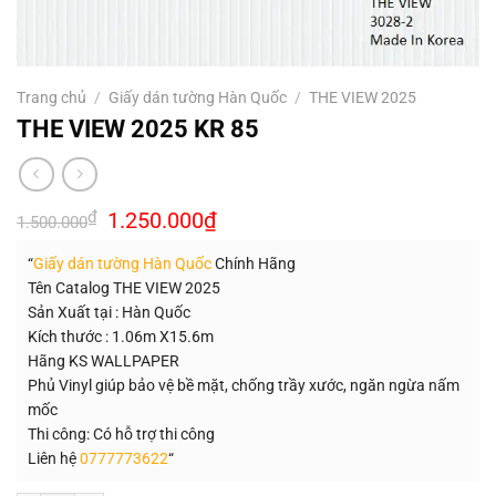
Trang chủ
/
Giấy dán tường Hàn Quốc
/
THE VIEW 2025
THE VIEW 2025 KR 85
Giá
Giá
₫
1.250.000
₫
1.500.000
gốc
hiện
là:
tại
“
Giấy dán tường Hàn Quốc
Chính Hãng
1.500.000₫.
là:
1.250.000₫.
Tên Catalog THE VIEW 2025
Sản Xuất tại : Hàn Quốc
Kích thước : 1.06m X15.6m
Hãng KS WALLPAPER
Phủ Vinyl giúp bảo vệ bề mặt, chống trầy xước, ngăn ngừa nấm
mốc
Thi công: Có hỗ trợ thi công
Liên hệ
0777773622
“