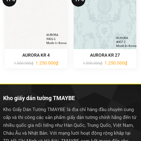
AURORA KR 4
AURORA KR 27
Giá
Giá
Giá
Giá
1.250.000
₫
1.250.000
₫
1.500.000
₫
1.500.000
₫
gốc
hiện
gốc
hiện
là:
tại
là:
tại
1.500.000₫.
là:
1.500.000₫.
là:
1.250.000₫.
1.250.0
Kho giấy dán tường TMAYBE
Kho Giấy Dán Tường TMAYBE là địa chỉ hàng đầu chuyên cung
cấp và thi công các sản phẩm giấy dán tường chính hãng đến từ
nhiều quốc gia nổi tiếng như Hàn Quốc, Trung Quốc, Việt Nam,
Châu Âu và Nhật Bản. Với mạng lưới hoạt động rộng khắp tại