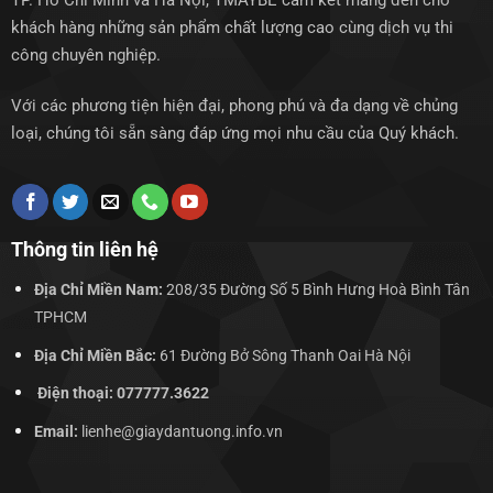
TP. Hồ Chí Minh và Hà Nội, TMAYBE cam kết mang đến cho
khách hàng những sản phẩm chất lượng cao cùng dịch vụ thi
công chuyên nghiệp.
Với các phương tiện hiện đại, phong phú và đa dạng về chủng
loại, chúng tôi sẵn sàng đáp ứng mọi nhu cầu của Quý khách.
Thông tin liên hệ
Địa Chỉ Miền Nam:
208/35 Đường Số 5 Bình Hưng Hoà Bình Tân
TPHCM
Địa Chỉ Miền Bắc:
61 Đường Bở Sông Thanh Oai Hà Nội
Điện thoại: 077777.3622
Email:
lienhe@giaydantuong.info.vn