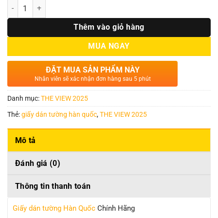
Số lượng
Thêm vào giỏ hàng
MUA NGAY
ĐẶT MUA SẢN PHẨM NÀY
Nhân viên sẽ xác nhận đơn hàng sau 5 phút
Danh mục:
THE VIEW 2025
Thẻ:
giấy dán tường hàn quốc
,
THE VIEW 2025
Mô tả
Đánh giá (0)
Thông tin thanh toán
Giấy dán tường Hàn Quốc
Chính Hãng