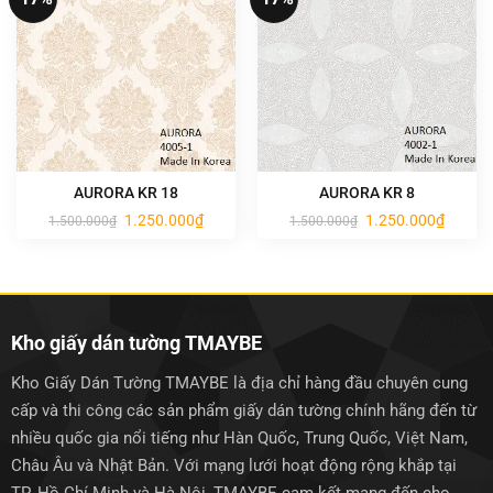
AURORA KR 18
AURORA KR 8
Giá
Giá
Giá
Giá
1.250.000
₫
1.250.000
₫
1.500.000
₫
1.500.000
₫
gốc
hiện
gốc
hiện
là:
tại
là:
tại
1.500.000₫.
là:
1.500.000₫.
là:
1.250.000₫.
1.250.0
Kho giấy dán tường TMAYBE
Kho Giấy Dán Tường TMAYBE là địa chỉ hàng đầu chuyên cung
cấp và thi công các sản phẩm giấy dán tường chính hãng đến từ
nhiều quốc gia nổi tiếng như Hàn Quốc, Trung Quốc, Việt Nam,
Châu Âu và Nhật Bản. Với mạng lưới hoạt động rộng khắp tại