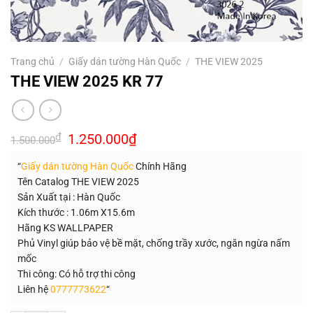
Trang chủ
/
Giấy dán tường Hàn Quốc
/
THE VIEW 2025
THE VIEW 2025 KR 77
Giá
Giá
₫
1.250.000
₫
1.500.000
gốc
hiện
là:
tại
“
Giấy dán tường Hàn Quốc
Chính Hãng
1.500.000₫.
là:
1.250.000₫.
Tên Catalog THE VIEW 2025
Sản Xuất tại : Hàn Quốc
Kích thước : 1.06m X15.6m
Hãng KS WALLPAPER
Phủ Vinyl giúp bảo vệ bề mặt, chống trầy xước, ngăn ngừa nấm
mốc
Thi công: Có hỗ trợ thi công
Liên hệ
0777773622
“