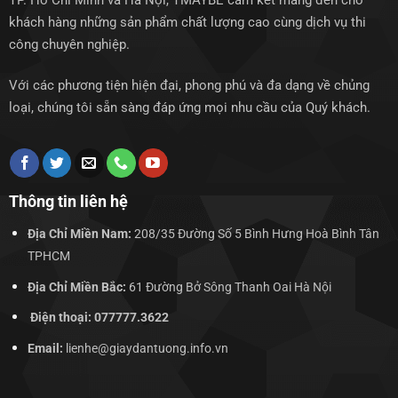
TP. Hồ Chí Minh và Hà Nội, TMAYBE cam kết mang đến cho
khách hàng những sản phẩm chất lượng cao cùng dịch vụ thi
công chuyên nghiệp.
Với các phương tiện hiện đại, phong phú và đa dạng về chủng
loại, chúng tôi sẵn sàng đáp ứng mọi nhu cầu của Quý khách.
Thông tin liên hệ
Địa Chỉ Miền Nam:
208/35 Đường Số 5 Bình Hưng Hoà Bình Tân
TPHCM
Địa Chỉ Miền Bắc:
61 Đường Bở Sông Thanh Oai Hà Nội
Điện thoại: 077777.3622
Email:
lienhe@giaydantuong.info.vn