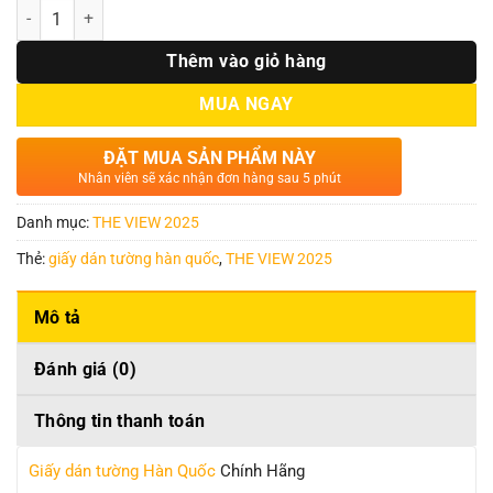
Số lượng
Thêm vào giỏ hàng
MUA NGAY
ĐẶT MUA SẢN PHẨM NÀY
Nhân viên sẽ xác nhận đơn hàng sau 5 phút
Danh mục:
THE VIEW 2025
Thẻ:
giấy dán tường hàn quốc
,
THE VIEW 2025
Mô tả
Đánh giá (0)
Thông tin thanh toán
Giấy dán tường Hàn Quốc
Chính Hãng