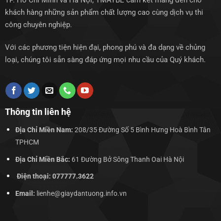
TP. Hồ Chí Minh và Hà Nội, TMAYBE cam kết mang đến cho
khách hàng những sản phẩm chất lượng cao cùng dịch vụ thi
công chuyên nghiệp.
Với các phương tiện hiện đại, phong phú và đa dạng về chủng
loại, chúng tôi sẵn sàng đáp ứng mọi nhu cầu của Quý khách.
Thông tin liên hệ
Địa Chỉ Miền Nam:
208/35 Đường Số 5 Bình Hưng Hoà Bình Tân
TPHCM
Địa Chỉ Miền Bắc:
61 Đường Bở Sông Thanh Oai Hà Nội
Điện thoại: 077777.3622
Email:
lienhe@giaydantuong.info.vn