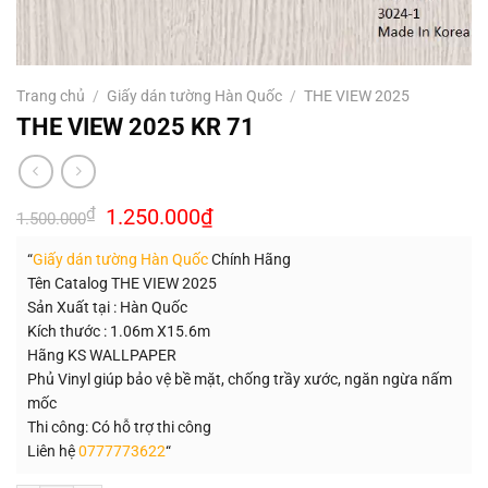
Trang chủ
/
Giấy dán tường Hàn Quốc
/
THE VIEW 2025
THE VIEW 2025 KR 71
Giá
Giá
₫
1.250.000
₫
1.500.000
gốc
hiện
là:
tại
“
Giấy dán tường Hàn Quốc
Chính Hãng
1.500.000₫.
là:
1.250.000₫.
Tên Catalog THE VIEW 2025
Sản Xuất tại : Hàn Quốc
Kích thước : 1.06m X15.6m
Hãng KS WALLPAPER
Phủ Vinyl giúp bảo vệ bề mặt, chống trầy xước, ngăn ngừa nấm
mốc
Thi công: Có hỗ trợ thi công
Liên hệ
0777773622
“