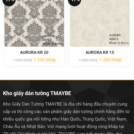
AURORA KR 20
AURORA KR 15
Giá
Giá
Giá
Giá
1.250.000
₫
1.250.000
₫
1.500.000
₫
1.500.000
₫
gốc
hiện
gốc
hiện
là:
tại
là:
tại
1.500.000₫.
là:
1.500.000₫.
là:
1.250.000₫.
1.250.0
Kho giấy dán tường TMAYBE
Kho Giấy Dán Tường TMAYBE là địa chỉ hàng đầu chuyên cung
cấp và thi công các sản phẩm giấy dán tường chính hãng đến từ
nhiều quốc gia nổi tiếng như Hàn Quốc, Trung Quốc, Việt Nam,
Châu Âu và Nhật Bản. Với mạng lưới hoạt động rộng khắp tại