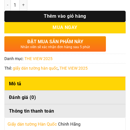
Số lượng
Thêm vào giỏ hàng
MUA NGAY
ĐẶT MUA SẢN PHẨM NÀY
Nhân viên sẽ xác nhận đơn hàng sau 5 phút
Danh mục:
THE VIEW 2025
Thẻ:
giấy dán tường hàn quốc
,
THE VIEW 2025
Mô tả
Đánh giá (0)
Thông tin thanh toán
Giấy dán tường Hàn Quốc
Chính Hãng