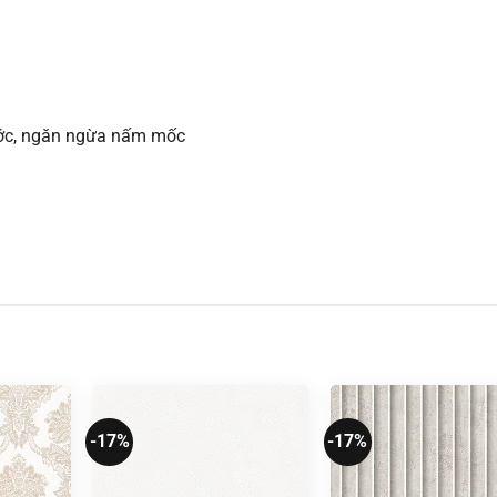
xước, ngăn ngừa nấm mốc
-17%
-17%