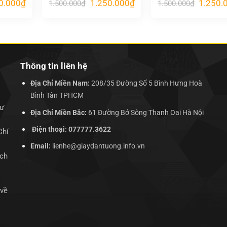
Giá
Giá
Giá
Giá
0.000
₫
1.250.000
₫
1.250.
1.500.000
₫
1.500.000
₫
hiện
gốc
hiện
gốc
tại
là:
tại
là:
.000₫.
là:
1.500.000₫.
là:
1.500.00
1.250.000₫.
1.250.000₫.
Thông tin liên hệ
Địa Chỉ Miền Nam:
208/35 Đường Số 5 Bình Hưng Hoà
Bình Tân TPHCM
hư
Địa Chỉ Miền Bắc:
61 Đường Bở Sông Thanh Oai Hà Nội
Điện thoại: 077777.3622
Chí
Email:
lienhe@giaydantuong.info.vn
ịch
 về