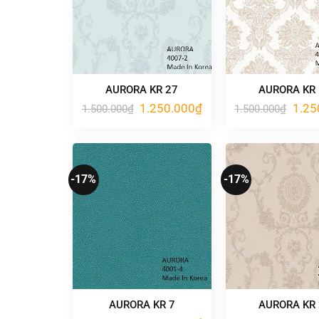
AURORA KR 27
AURORA KR
Giá
Giá
Giá
1.250.000
₫
1.25
1.500.000
₫
1.500.000
₫
gốc
hiện
gốc
là:
tại
là:
1.500.000₫.
là:
1.500
1.250.000₫.
-17%
-17%
AURORA KR 7
AURORA KR