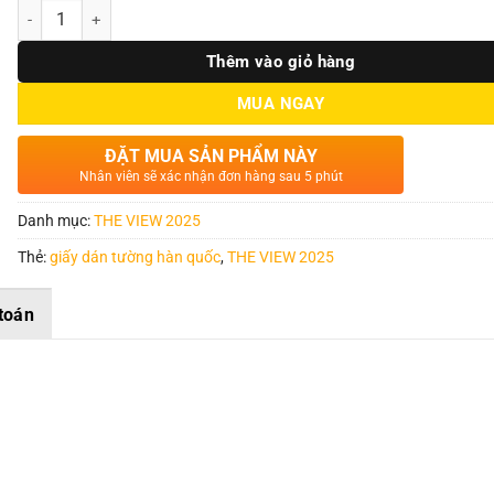
Số lượng
Thêm vào giỏ hàng
MUA NGAY
ĐẶT MUA SẢN PHẨM NÀY
Nhân viên sẽ xác nhận đơn hàng sau 5 phút
Danh mục:
THE VIEW 2025
Thẻ:
giấy dán tường hàn quốc
,
THE VIEW 2025
toán