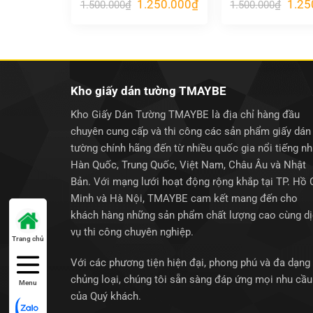
Giá
Giá
Giá
1.250.000
₫
1.25
1.500.000
₫
1.500.000
₫
gốc
hiện
gốc
là:
tại
là:
1.500.000₫.
là:
1.500
1.250.000₫.
Kho giấy dán tường TMAYBE
Kho Giấy Dán Tường TMAYBE là địa chỉ hàng đầu
chuyên cung cấp và thi công các sản phẩm giấy dán
tường chính hãng đến từ nhiều quốc gia nổi tiếng n
Hàn Quốc, Trung Quốc, Việt Nam, Châu Âu và Nhật
Bản. Với mạng lưới hoạt động rộng khắp tại TP. Hồ 
Minh và Hà Nội, TMAYBE cam kết mang đến cho
khách hàng những sản phẩm chất lượng cao cùng d
vụ thi công chuyên nghiệp.
Trang chủ
Với các phương tiện hiện đại, phong phú và đa dạng
chủng loại, chúng tôi sẵn sàng đáp ứng mọi nhu cầu
Menu
của Quý khách.