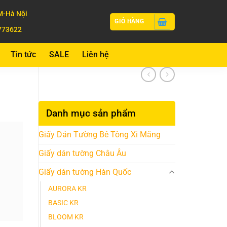
-Hà Nội
GIỎ HÀNG
773622
Tin tức
SALE
Liên hệ
Danh mục sản phẩm
Giấy Dán Tường Bê Tông Xi Măng
Giấy dán tường Châu Âu
Giấy dán tường Hàn Quốc
AURORA KR
BASIC KR
BLOOM KR