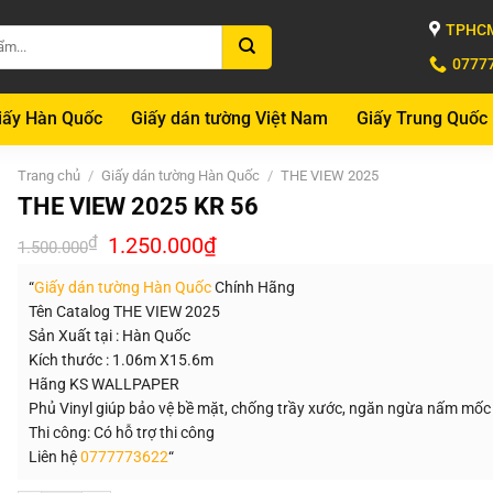
TPHCM
0777
iấy Hàn Quốc
Giấy dán tường Việt Nam
Giấy Trung Quốc
Trang chủ
/
Giấy dán tường Hàn Quốc
/
THE VIEW 2025
THE VIEW 2025 KR 56
Giá
Giá
₫
1.250.000
₫
1.500.000
gốc
hiện
là:
tại
“
Giấy dán tường Hàn Quốc
Chính Hãng
1.500.000₫.
là:
1.250.000₫.
Tên Catalog THE VIEW 2025
Sản Xuất tại : Hàn Quốc
Kích thước : 1.06m X15.6m
Hãng KS WALLPAPER
Phủ Vinyl giúp bảo vệ bề mặt, chống trầy xước, ngăn ngừa nấm mốc
Thi công: Có hỗ trợ thi công
Liên hệ
0777773622
“