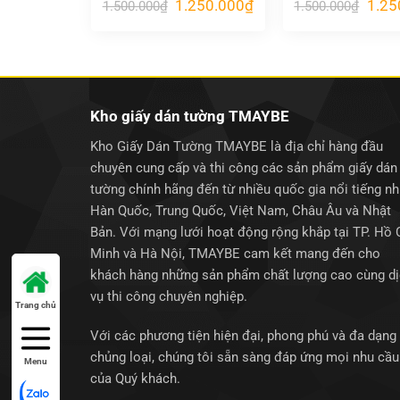
Giá
Giá
Giá
1.250.000
₫
1.25
1.500.000
₫
1.500.000
₫
gốc
hiện
gốc
là:
tại
là:
1.500.000₫.
là:
1.500
1.250.000₫.
Kho giấy dán tường TMAYBE
Kho Giấy Dán Tường TMAYBE là địa chỉ hàng đầu
chuyên cung cấp và thi công các sản phẩm giấy dán
tường chính hãng đến từ nhiều quốc gia nổi tiếng n
Hàn Quốc, Trung Quốc, Việt Nam, Châu Âu và Nhật
Bản. Với mạng lưới hoạt động rộng khắp tại TP. Hồ 
Minh và Hà Nội, TMAYBE cam kết mang đến cho
khách hàng những sản phẩm chất lượng cao cùng d
vụ thi công chuyên nghiệp.
Trang chủ
Với các phương tiện hiện đại, phong phú và đa dạng
chủng loại, chúng tôi sẵn sàng đáp ứng mọi nhu cầu
Menu
của Quý khách.