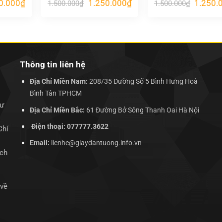
Giá
Giá
Giá
Giá
0.000
₫
1.250.000
₫
1.250.
1.500.000
₫
1.500.000
₫
hiện
gốc
hiện
gốc
tại
là:
tại
là:
.000₫.
là:
1.500.000₫.
là:
1.500.00
1.250.000₫.
1.250.000₫.
Thông tin liên hệ
Địa Chỉ Miền Nam:
208/35 Đường Số 5 Bình Hưng Hoà
Bình Tân TPHCM
hư
Địa Chỉ Miền Bắc:
61 Đường Bở Sông Thanh Oai Hà Nội
Điện thoại: 077777.3622
Chí
Email:
lienhe@giaydantuong.info.vn
ịch
 về