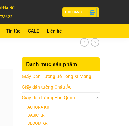
-Hà Nội
GIỎ HÀNG
773622
Tin tức
SALE
Liên hệ
Danh mục sản phẩm
Giấy Dán Tường Bê Tông Xi Măng
Giấy dán tường Châu Âu
Giấy dán tường Hàn Quốc
AURORA KR
BASIC KR
BLOOM KR