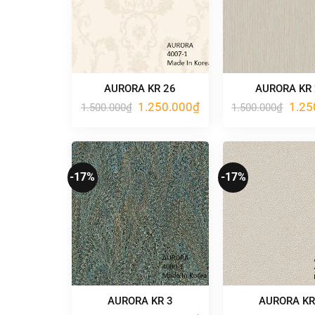
AURORA KR 26
AURORA KR
Giá
Giá
Giá
1.250.000
₫
1.25
1.500.000
₫
1.500.000
₫
gốc
hiện
gốc
là:
tại
là:
1.500.000₫.
là:
1.500
1.250.000₫.
-17%
-17%
AURORA KR 3
AURORA KR