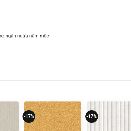
xước, ngăn ngừa nấm mốc
-17%
-17%