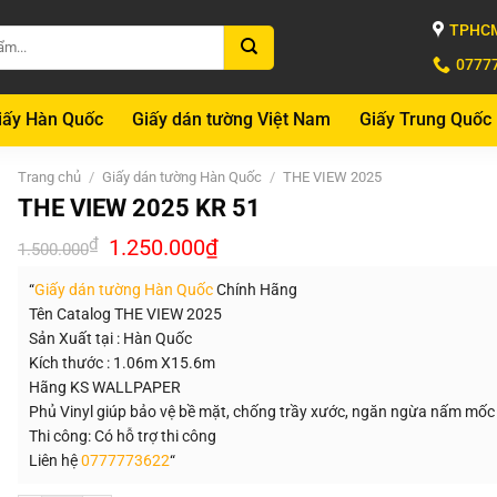
TPHCM
0777
iấy Hàn Quốc
Giấy dán tường Việt Nam
Giấy Trung Quốc
Trang chủ
/
Giấy dán tường Hàn Quốc
/
THE VIEW 2025
THE VIEW 2025 KR 51
Giá
Giá
₫
1.250.000
₫
1.500.000
gốc
hiện
là:
tại
“
Giấy dán tường Hàn Quốc
Chính Hãng
1.500.000₫.
là:
1.250.000₫.
Tên Catalog THE VIEW 2025
Sản Xuất tại : Hàn Quốc
Kích thước : 1.06m X15.6m
Hãng KS WALLPAPER
Phủ Vinyl giúp bảo vệ bề mặt, chống trầy xước, ngăn ngừa nấm mốc
Thi công: Có hỗ trợ thi công
Liên hệ
0777773622
“