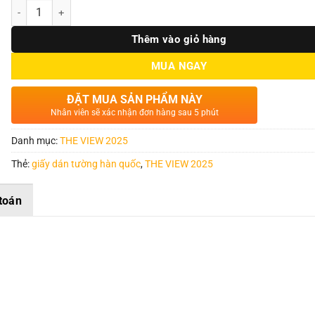
Số lượng
Thêm vào giỏ hàng
MUA NGAY
ĐẶT MUA SẢN PHẨM NÀY
Nhân viên sẽ xác nhận đơn hàng sau 5 phút
Danh mục:
THE VIEW 2025
Thẻ:
giấy dán tường hàn quốc
,
THE VIEW 2025
toán