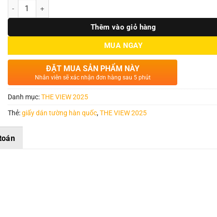
Số lượng
Thêm vào giỏ hàng
MUA NGAY
ĐẶT MUA SẢN PHẨM NÀY
Nhân viên sẽ xác nhận đơn hàng sau 5 phút
Danh mục:
THE VIEW 2025
Thẻ:
giấy dán tường hàn quốc
,
THE VIEW 2025
toán