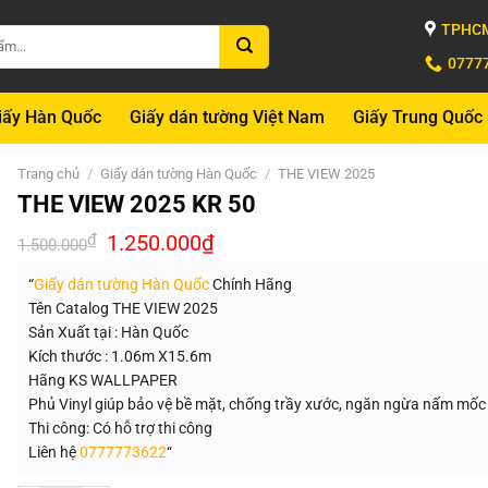
TPHCM
0777
iấy Hàn Quốc
Giấy dán tường Việt Nam
Giấy Trung Quốc
Trang chủ
/
Giấy dán tường Hàn Quốc
/
THE VIEW 2025
THE VIEW 2025 KR 50
Giá
Giá
₫
1.250.000
₫
1.500.000
gốc
hiện
là:
tại
“
Giấy dán tường Hàn Quốc
Chính Hãng
1.500.000₫.
là:
1.250.000₫.
Tên Catalog THE VIEW 2025
Sản Xuất tại : Hàn Quốc
Kích thước : 1.06m X15.6m
Hãng KS WALLPAPER
Phủ Vinyl giúp bảo vệ bề mặt, chống trầy xước, ngăn ngừa nấm mốc
Thi công: Có hỗ trợ thi công
Liên hệ
0777773622
“