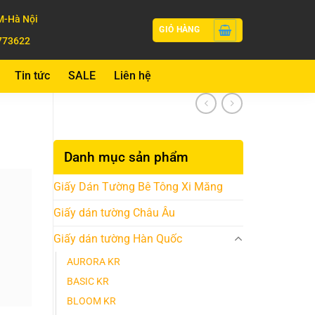
-Hà Nội
GIỎ HÀNG
773622
Tin tức
SALE
Liên hệ
Danh mục sản phẩm
Giấy Dán Tường Bê Tông Xi Măng
Giấy dán tường Châu Âu
Giấy dán tường Hàn Quốc
AURORA KR
BASIC KR
BLOOM KR