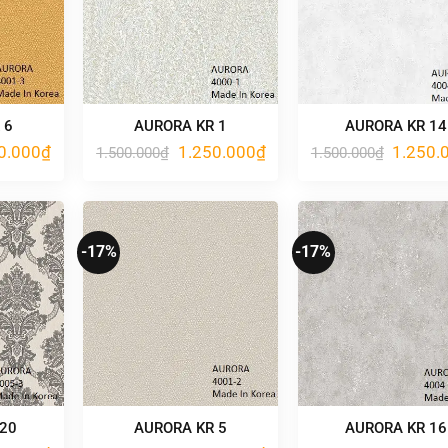
 6
AURORA KR 1
AURORA KR 14
Giá
Giá
Giá
Giá
0.000
₫
1.250.000
₫
1.250.
1.500.000
₫
1.500.000
₫
hiện
gốc
hiện
gốc
tại
là:
tại
là:
.000₫.
là:
1.500.000₫.
là:
1.500.00
1.250.000₫.
1.250.000₫.
-17%
-17%
 20
AURORA KR 5
AURORA KR 16