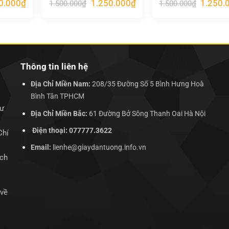
Giá
Giá
Giá
Giá
0.000
₫
1.250.000
₫
1.250.
1.500.000
₫
1.500.000
₫
hiện
gốc
hiện
gốc
tại
là:
tại
là:
.000₫.
là:
1.500.000₫.
là:
1.500.00
1.250.000₫.
1.250.000₫.
Thông tin liên hệ
Địa Chỉ Miền Nam:
208/35 Đường Số 5 Bình Hưng Hoà
Bình Tân TPHCM
hư
Địa Chỉ Miền Bắc:
61 Đường Bở Sông Thanh Oai Hà Nội
Điện thoại: 077777.3622
Chí
Email:
lienhe@giaydantuong.info.vn
ịch
 về