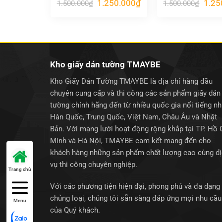
Giá
Giá
Giá
1.250.000
₫
1.25
1.500.000
₫
1.500.000
₫
gốc
hiện
gốc
là:
tại
là:
1.500.000₫.
là:
1.500
1.250.000₫.
Kho giấy dán tường TMAYBE
Kho Giấy Dán Tường TMAYBE là địa chỉ hàng đầu
chuyên cung cấp và thi công các sản phẩm giấy dán
tường chính hãng đến từ nhiều quốc gia nổi tiếng n
Hàn Quốc, Trung Quốc, Việt Nam, Châu Âu và Nhật
Bản. Với mạng lưới hoạt động rộng khắp tại TP. Hồ 
Minh và Hà Nội, TMAYBE cam kết mang đến cho
khách hàng những sản phẩm chất lượng cao cùng d
vụ thi công chuyên nghiệp.
Trang chủ
Với các phương tiện hiện đại, phong phú và đa dạng
chủng loại, chúng tôi sẵn sàng đáp ứng mọi nhu cầu
Menu
của Quý khách.