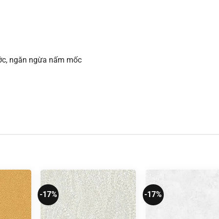
xước, ngăn ngừa nấm mốc
-17%
-17%