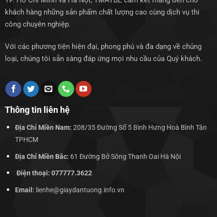
TP. Hồ Chí Minh và Hà Nội, TMAYBE cam kết mang đến cho
khách hàng những sản phẩm chất lượng cao cùng dịch vụ thi
công chuyên nghiệp.
Với các phương tiện hiện đại, phong phú và đa dạng về chủng
loại, chúng tôi sẵn sàng đáp ứng mọi nhu cầu của Quý khách.
Thông tin liên hệ
Địa Chỉ Miền Nam:
208/35 Đường Số 5 Bình Hưng Hoà Bình Tân
TPHCM
Địa Chỉ Miền Bắc:
61 Đường Bở Sông Thanh Oai Hà Nội
Điện thoại: 077777.3622
Email:
lienhe@giaydantuong.info.vn