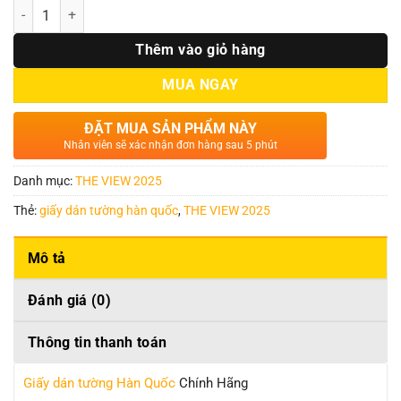
Số lượng
Thêm vào giỏ hàng
MUA NGAY
ĐẶT MUA SẢN PHẨM NÀY
Nhân viên sẽ xác nhận đơn hàng sau 5 phút
Danh mục:
THE VIEW 2025
Thẻ:
giấy dán tường hàn quốc
,
THE VIEW 2025
Mô tả
Đánh giá (0)
Thông tin thanh toán
Giấy dán tường Hàn Quốc
Chính Hãng