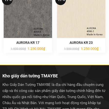
AURORA KR 17
AURORA KR 23
Giá
Giá
Giá
Giá
1.250.000
₫
1.250.000
₫
1.500.000
₫
1.500.000
₫
gốc
hiện
gốc
hiện
là:
tại
là:
tại
1.500.000₫.
là:
1.500.000₫.
là:
1.250.000₫.
1.250.0
Kho giấy dán tường TMAYBE
Kho Giấy Dán Tường TMAYBE là địa chỉ hàng đầu chuyên cung
cấp và thi công các sản phẩm giấy dán tường chính hãng đến từ
nhiều quốc gia nổi tiếng như Hàn Quốc, Trung Quốc, Việt Nam,
Châu Âu và Nhật Bản. Với mạng lưới hoạt động rộng khắp tại