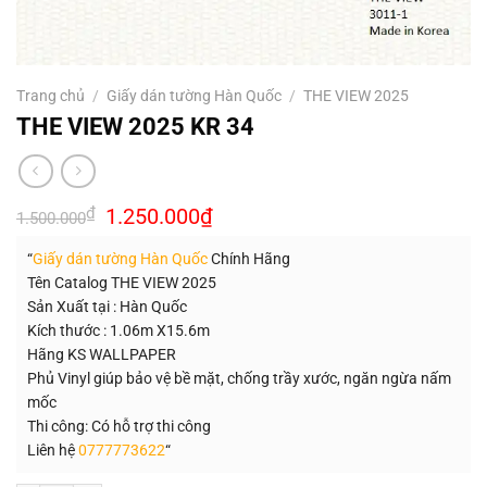
Trang chủ
/
Giấy dán tường Hàn Quốc
/
THE VIEW 2025
THE VIEW 2025 KR 34
Giá
Giá
₫
1.250.000
₫
1.500.000
gốc
hiện
là:
tại
“
Giấy dán tường Hàn Quốc
Chính Hãng
1.500.000₫.
là:
1.250.000₫.
Tên Catalog THE VIEW 2025
Sản Xuất tại : Hàn Quốc
Kích thước : 1.06m X15.6m
Hãng KS WALLPAPER
Phủ Vinyl giúp bảo vệ bề mặt, chống trầy xước, ngăn ngừa nấm
mốc
Thi công: Có hỗ trợ thi công
Liên hệ
0777773622
“