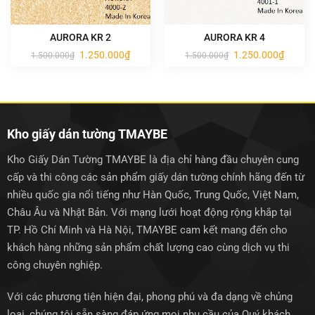
AURORA KR 2
AURORA KR 4
Giá
Giá
Giá
Giá
1.250.000
₫
1.250.000
₫
1.500.000
₫
1.500.000
₫
gốc
hiện
gốc
hiện
là:
tại
là:
tại
1.500.000₫.
là:
1.500.000₫.
là:
1.250.000₫.
1.250.0
Kho giấy dán tường TMAYBE
Kho Giấy Dán Tường TMAYBE là địa chỉ hàng đầu chuyên cung
cấp và thi công các sản phẩm giấy dán tường chính hãng đến từ
nhiều quốc gia nổi tiếng như Hàn Quốc, Trung Quốc, Việt Nam,
Châu Âu và Nhật Bản. Với mạng lưới hoạt động rộng khắp tại
TP. Hồ Chí Minh và Hà Nội, TMAYBE cam kết mang đến cho
khách hàng những sản phẩm chất lượng cao cùng dịch vụ thi
công chuyên nghiệp.
Với các phương tiện hiện đại, phong phú và đa dạng về chủng
loại, chúng tôi sẵn sàng đáp ứng mọi nhu cầu của Quý khách.