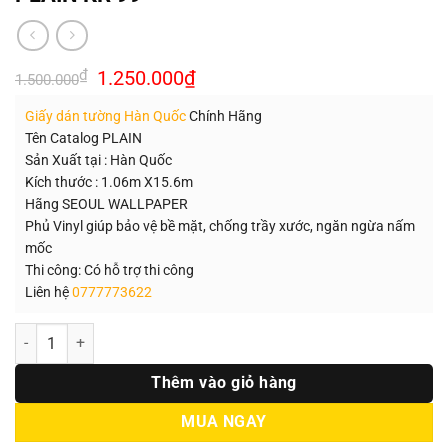
Giá
Giá
₫
1.250.000
₫
1.500.000
gốc
hiện
là:
tại
Giấy dán tường Hàn Quốc
Chính Hãng
1.500.000₫.
là:
1.250.000₫.
Tên Catalog PLAIN
Sản Xuất tại : Hàn Quốc
Kích thước : 1.06m X15.6m
Hãng SEOUL WALLPAPER
Phủ Vinyl giúp bảo vệ bề mặt, chống trầy xước, ngăn ngừa nấm
mốc
Thi công: Có hỗ trợ thi công
Liên hệ
0777773622
Số lượng
Thêm vào giỏ hàng
MUA NGAY