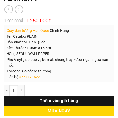
Giá
Giá
₫
1.250.000
₫
1.500.000
gốc
hiện
là:
tại
Giấy dán tường Hàn Quốc
Chính Hãng
1.500.000₫.
là:
1.250.000₫.
Tên Catalog PLAIN
Sản Xuất tại : Hàn Quốc
Kích thước : 1.06m X15.6m
Hãng SEOUL WALLPAPER
Phủ Vinyl giúp bảo vệ bề mặt, chống trầy xước, ngăn ngừa nấm
mốc
Thi công: Có hỗ trợ thi công
Liên hệ
0777773622
Số lượng
Thêm vào giỏ hàng
MUA NGAY