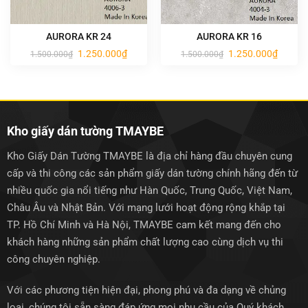
AURORA KR 24
AURORA KR 16
Giá
Giá
Giá
Giá
1.250.000
₫
1.250.000
₫
1.500.000
₫
1.500.000
₫
gốc
hiện
gốc
hiện
là:
tại
là:
tại
1.500.000₫.
là:
1.500.000₫.
là:
1.250.000₫.
1.250.0
Kho giấy dán tường TMAYBE
Kho Giấy Dán Tường TMAYBE là địa chỉ hàng đầu chuyên cung
cấp và thi công các sản phẩm giấy dán tường chính hãng đến từ
nhiều quốc gia nổi tiếng như Hàn Quốc, Trung Quốc, Việt Nam,
Châu Âu và Nhật Bản. Với mạng lưới hoạt động rộng khắp tại
TP. Hồ Chí Minh và Hà Nội, TMAYBE cam kết mang đến cho
khách hàng những sản phẩm chất lượng cao cùng dịch vụ thi
công chuyên nghiệp.
Với các phương tiện hiện đại, phong phú và đa dạng về chủng
loại, chúng tôi sẵn sàng đáp ứng mọi nhu cầu của Quý khách.