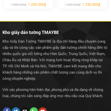
Giá
Giá
Giá
Giá
1.250.000
₫
1.250.000
₫
1.500.000
₫
1.500.000
₫
gốc
hiện
gốc
hiện
là:
tại
là:
tại
1.500.000₫.
là:
1.500.000₫.
là:
1.250.000₫.
1.250.0
Kho giấy dán tường TMAYBE
Kho Giấy Dán Tường TMAYBE là địa chỉ hàng đầu chuyên cung
cấp và thi công các sản phẩm giấy dán tường chính hãng đến từ
nhiều quốc gia nổi tiếng như Hàn Quốc, Trung Quốc, Việt Nam,
Châu Âu và Nhật Bản. Với mạng lưới hoạt động rộng khắp tại
TP. Hồ Chí Minh và Hà Nội, TMAYBE cam kết mang đến cho
khách hàng những sản phẩm chất lượng cao cùng dịch vụ thi
công chuyên nghiệp.
Với các phương tiện hiện đại, phong phú và đa dạng về chủng
loại, chúng tôi sẵn sàng đáp ứng mọi nhu cầu của Quý khách.