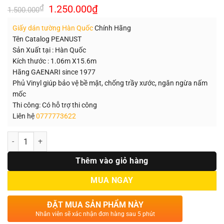
Giá
Giá
₫
1.250.000
₫
1.500.000
gốc
hiện
là:
tại
Giấy dán tường Hàn Quốc
Chính Hãng
1.500.000₫.
là:
1.250.000₫.
Tên Catalog PEANUST
Sản Xuất tại : Hàn Quốc
Kích thước : 1.06m X15.6m
Hãng GAENARI since 1977
Phủ Vinyl giúp bảo vệ bề mặt, chống trầy xước, ngăn ngừa nấm
mốc
Thi công: Có hỗ trợ thi công
Liên hệ
0777773622
Số lượng
Thêm vào giỏ hàng
MUA NGAY
ĐẶT MUA SẢN PHẨM NÀY
Nhân viên sẽ xác nhận đơn hàng sau 5 phút