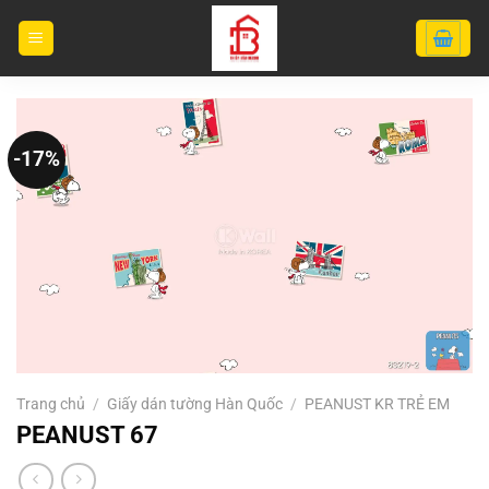
Bỏ
qua
nội
dung
-17%
Trang chủ
/
Giấy dán tường Hàn Quốc
/
PEANUST KR TRẺ EM
PEANUST 67