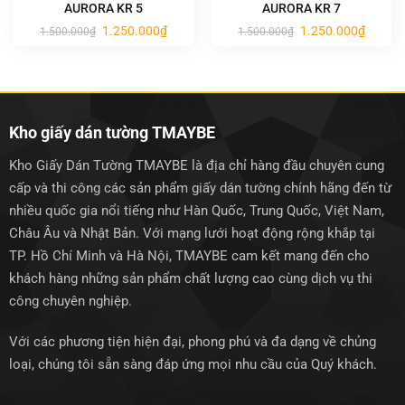
AURORA KR 5
AURORA KR 7
Giá
Giá
Giá
Giá
1.250.000
₫
1.250.000
₫
1.500.000
₫
1.500.000
₫
gốc
hiện
gốc
hiện
là:
tại
là:
tại
1.500.000₫.
là:
1.500.000₫.
là:
1.250.000₫.
1.250.0
Kho giấy dán tường TMAYBE
Kho Giấy Dán Tường TMAYBE là địa chỉ hàng đầu chuyên cung
cấp và thi công các sản phẩm giấy dán tường chính hãng đến từ
nhiều quốc gia nổi tiếng như Hàn Quốc, Trung Quốc, Việt Nam,
Châu Âu và Nhật Bản. Với mạng lưới hoạt động rộng khắp tại
TP. Hồ Chí Minh và Hà Nội, TMAYBE cam kết mang đến cho
khách hàng những sản phẩm chất lượng cao cùng dịch vụ thi
công chuyên nghiệp.
Với các phương tiện hiện đại, phong phú và đa dạng về chủng
loại, chúng tôi sẵn sàng đáp ứng mọi nhu cầu của Quý khách.