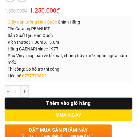
Giá
Giá
₫
1.250.000
₫
1.500.000
gốc
hiện
là:
tại
Giấy dán tường Hàn Quốc
Chính Hãng
1.500.000₫.
là:
1.250.000₫.
Tên Catalog PEANUST
Sản Xuất tại : Hàn Quốc
Kích thước : 1.06m X15.6m
Hãng GAENARI since 1977
Phủ Vinyl giúp bảo vệ bề mặt, chống trầy xước, ngăn ngừa nấm
mốc
Thi công: Có hỗ trợ thi công
Liên hệ
0777773622
Số lượng
Thêm vào giỏ hàng
MUA NGAY
ĐẶT MUA SẢN PHẨM NÀY
Nhân viên sẽ xác nhận đơn hàng sau 5 phút