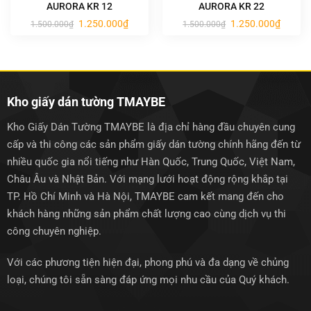
AURORA KR 12
AURORA KR 22
Giá
Giá
Giá
Giá
1.250.000
₫
1.250.000
₫
1.500.000
₫
1.500.000
₫
gốc
hiện
gốc
hiện
là:
tại
là:
tại
1.500.000₫.
là:
1.500.000₫.
là:
1.250.000₫.
1.250.0
Kho giấy dán tường TMAYBE
Kho Giấy Dán Tường TMAYBE là địa chỉ hàng đầu chuyên cung
cấp và thi công các sản phẩm giấy dán tường chính hãng đến từ
nhiều quốc gia nổi tiếng như Hàn Quốc, Trung Quốc, Việt Nam,
Châu Âu và Nhật Bản. Với mạng lưới hoạt động rộng khắp tại
TP. Hồ Chí Minh và Hà Nội, TMAYBE cam kết mang đến cho
khách hàng những sản phẩm chất lượng cao cùng dịch vụ thi
công chuyên nghiệp.
Với các phương tiện hiện đại, phong phú và đa dạng về chủng
loại, chúng tôi sẵn sàng đáp ứng mọi nhu cầu của Quý khách.