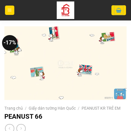
Bỏ
qua
nội
dung
-17%
Trang chủ
/
Giấy dán tường Hàn Quốc
/
PEANUST KR TRẺ EM
PEANUST 66