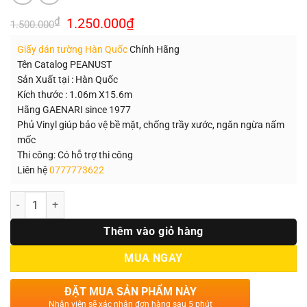
Giá
Giá
₫
1.250.000
₫
1.500.000
gốc
hiện
là:
tại
Giấy dán tường Hàn Quốc
Chính Hãng
1.500.000₫.
là:
1.250.000₫.
Tên Catalog PEANUST
Sản Xuất tại : Hàn Quốc
Kích thước : 1.06m X15.6m
Hãng GAENARI since 1977
Phủ Vinyl giúp bảo vệ bề mặt, chống trầy xước, ngăn ngừa nấm
mốc
Thi công: Có hỗ trợ thi công
Liên hệ
0777773622
Số lượng
Thêm vào giỏ hàng
MUA NGAY
ĐẶT MUA SẢN PHẨM NÀY
Nhân viên sẽ xác nhận đơn hàng sau 5 phút