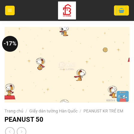
Bỏ
qua
nội
dung
-17%
Trang chủ
/
Giấy dán tường Hàn Quốc
/
PEANUST KR TRẺ EM
PEANUST 50