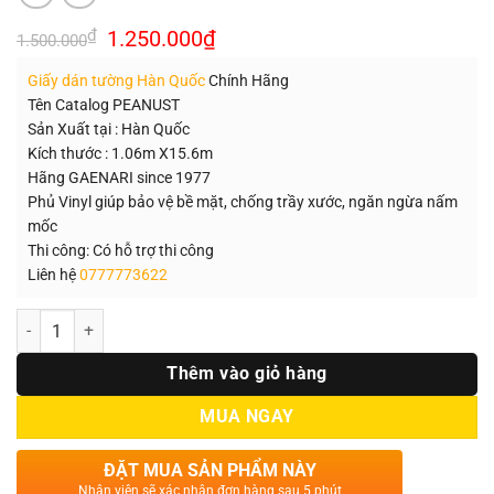
Giá
Giá
₫
1.250.000
₫
1.500.000
gốc
hiện
là:
tại
Giấy dán tường Hàn Quốc
Chính Hãng
1.500.000₫.
là:
1.250.000₫.
Tên Catalog PEANUST
Sản Xuất tại : Hàn Quốc
Kích thước : 1.06m X15.6m
Hãng GAENARI since 1977
Phủ Vinyl giúp bảo vệ bề mặt, chống trầy xước, ngăn ngừa nấm
mốc
Thi công: Có hỗ trợ thi công
Liên hệ
0777773622
Số lượng
Thêm vào giỏ hàng
MUA NGAY
ĐẶT MUA SẢN PHẨM NÀY
Nhân viên sẽ xác nhận đơn hàng sau 5 phút