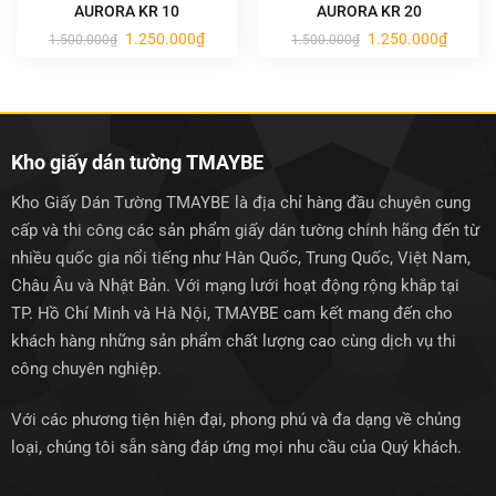
AURORA KR 10
AURORA KR 20
Giá
Giá
Giá
Giá
1.250.000
₫
1.250.000
₫
1.500.000
₫
1.500.000
₫
gốc
hiện
gốc
hiện
là:
tại
là:
tại
1.500.000₫.
là:
1.500.000₫.
là:
1.250.000₫.
1.250.0
Kho giấy dán tường TMAYBE
Kho Giấy Dán Tường TMAYBE là địa chỉ hàng đầu chuyên cung
cấp và thi công các sản phẩm giấy dán tường chính hãng đến từ
nhiều quốc gia nổi tiếng như Hàn Quốc, Trung Quốc, Việt Nam,
Châu Âu và Nhật Bản. Với mạng lưới hoạt động rộng khắp tại
TP. Hồ Chí Minh và Hà Nội, TMAYBE cam kết mang đến cho
khách hàng những sản phẩm chất lượng cao cùng dịch vụ thi
công chuyên nghiệp.
Với các phương tiện hiện đại, phong phú và đa dạng về chủng
loại, chúng tôi sẵn sàng đáp ứng mọi nhu cầu của Quý khách.