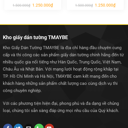
Giá
Giá
Giá
Giá
1.250.000
₫
1.250.000
₫
1.500.000
₫
1.500.000
₫
gốc
hiện
gốc
hiện
là:
tại
là:
tại
1.500.000₫.
là:
1.500.000₫.
là:
1.250.000₫.
1.250.0
Kho giấy dán tường TMAYBE
Kho Giấy Dán Tường TMAYBE là địa chỉ hàng đầu chuyên cung
cấp và thi công các sản phẩm giấy dán tường chính hãng đến từ
nhiều quốc gia nổi tiếng như Hàn Quốc, Trung Quốc, Việt Nam,
Châu Âu và Nhật Bản. Với mạng lưới hoạt động rộng khắp tại
TP. Hồ Chí Minh và Hà Nội, TMAYBE cam kết mang đến cho
khách hàng những sản phẩm chất lượng cao cùng dịch vụ thi
công chuyên nghiệp.
Với các phương tiện hiện đại, phong phú và đa dạng về chủng
loại, chúng tôi sẵn sàng đáp ứng mọi nhu cầu của Quý khách.