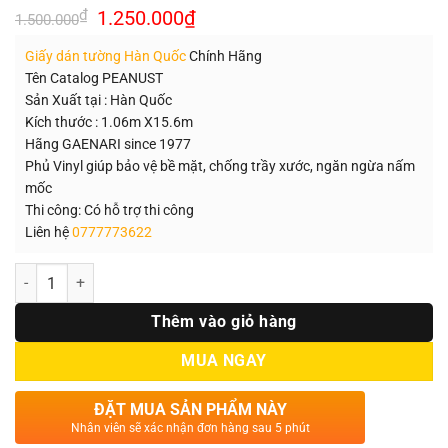
Giá
Giá
₫
1.250.000
₫
1.500.000
gốc
hiện
là:
tại
Giấy dán tường Hàn Quốc
Chính Hãng
1.500.000₫.
là:
1.250.000₫.
Tên Catalog PEANUST
Sản Xuất tại : Hàn Quốc
Kích thước : 1.06m X15.6m
Hãng GAENARI since 1977
Phủ Vinyl giúp bảo vệ bề mặt, chống trầy xước, ngăn ngừa nấm
mốc
Thi công: Có hỗ trợ thi công
Liên hệ
0777773622
Số lượng
Thêm vào giỏ hàng
MUA NGAY
ĐẶT MUA SẢN PHẨM NÀY
Nhân viên sẽ xác nhận đơn hàng sau 5 phút