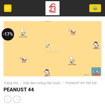
Bỏ
qua
nội
dung
-17%
Trang chủ
/
Giấy dán tường Hàn Quốc
/
PEANUST KR TRẺ EM
PEANUST 44