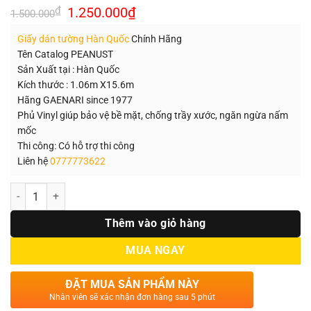
Giá
Giá
₫
1.250.000
₫
1.500.000
gốc
hiện
là:
tại
Giấy dán tường Hàn Quốc
Chính Hãng
1.500.000₫.
là:
1.250.000₫.
Tên Catalog PEANUST
Sản Xuất tại : Hàn Quốc
Kích thước : 1.06m X15.6m
Hãng GAENARI since 1977
Phủ Vinyl giúp bảo vệ bề mặt, chống trầy xước, ngăn ngừa nấm
mốc
Thi công: Có hỗ trợ thi công
Liên hệ
0777773622
Số lượng
Thêm vào giỏ hàng
MUA NGAY
ĐẶT MUA SẢN PHẨM NÀY
Nhân viên sẽ xác nhận đơn hàng sau 5 phút