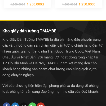
Giá
Giá
Giá
Giá
1.250.000
₫
1.250.000
₫
1.500.000
₫
1.500.000
₫
gốc
hiện
gốc
hiện
là:
tại
là:
tại
1.500.000₫.
là:
1.500.000₫.
là:
1.250.000₫.
1.250.0
Kho giấy dán tường TMAYBE
Kho Giấy Dán Tường TMAYBE là địa chỉ hàng đầu chuyên cung
cấp và thi công các sản phẩm giấy dán tường chính hãng đến từ
nhiều quốc gia nổi tiếng như Hàn Quốc, Trung Quốc, Việt Nam,
Châu Âu và Nhật Bản. Với mạng lưới hoạt động rộng khắp tại
TP. Hồ Chí Minh và Hà Nội, TMAYBE cam kết mang đến cho
khách hàng những sản phẩm chất lượng cao cùng dịch vụ thi
công chuyên nghiệp.
Với các phương tiện hiện đại, phong phú và đa dạng về chủng
loại, chúng tôi sẵn sàng đáp ứng mọi nhu cầu của Quý khách.