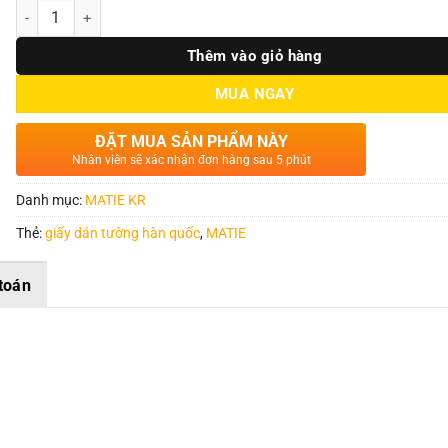
Số lượng
Thêm vào giỏ hàng
MUA NGAY
ĐẶT MUA SẢN PHẨM NÀY
Nhân viên sẽ xác nhận đơn hàng sau 5 phút
Danh mục:
MATIE KR
Thẻ:
giấy dán tường hàn quốc
,
MATIE
toán