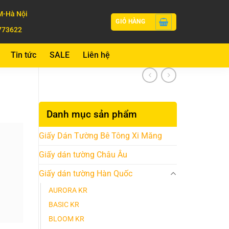
-Hà Nội
GIỎ HÀNG
773622
Tin tức
SALE
Liên hệ
Danh mục sản phẩm
Giấy Dán Tường Bê Tông Xi Măng
Giấy dán tường Châu Âu
Giấy dán tường Hàn Quốc
AURORA KR
BASIC KR
BLOOM KR