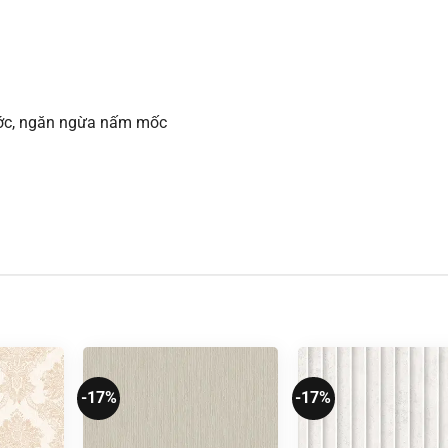
xước, ngăn ngừa nấm mốc
-17%
-17%