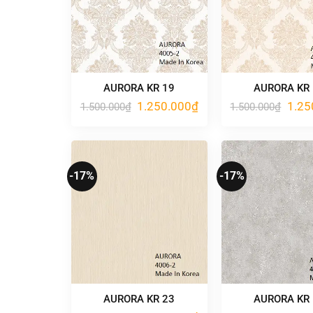
AURORA KR 19
AURORA KR
Giá
Giá
Giá
1.250.000
₫
1.25
1.500.000
₫
1.500.000
₫
gốc
hiện
gốc
là:
tại
là:
1.500.000₫.
là:
1.500
1.250.000₫.
-17%
-17%
AURORA KR 23
AURORA KR