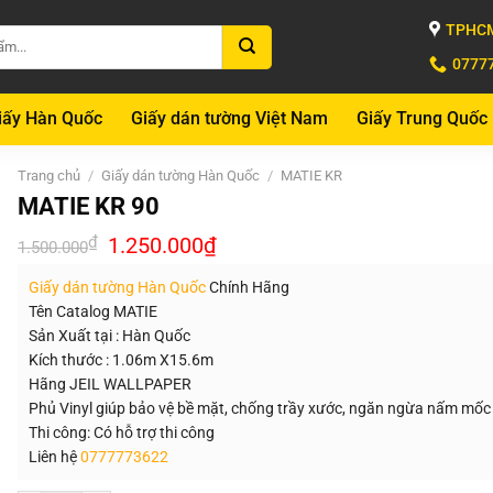
TPHCM
0777
iấy Hàn Quốc
Giấy dán tường Việt Nam
Giấy Trung Quốc
Trang chủ
/
Giấy dán tường Hàn Quốc
/
MATIE KR
MATIE KR 90
Giá
Giá
₫
1.250.000
₫
1.500.000
gốc
hiện
là:
tại
Giấy dán tường Hàn Quốc
Chính Hãng
1.500.000₫.
là:
1.250.000₫.
Tên Catalog MATIE
Sản Xuất tại : Hàn Quốc
Kích thước : 1.06m X15.6m
Hãng JEIL WALLPAPER
Phủ Vinyl giúp bảo vệ bề mặt, chống trầy xước, ngăn ngừa nấm mốc
Thi công: Có hỗ trợ thi công
Liên hệ
0777773622