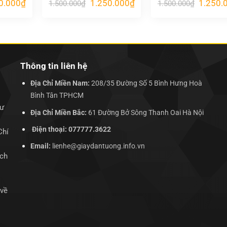
Giá
Giá
Giá
Giá
0.000
₫
1.250.000
₫
1.250.
1.500.000
₫
1.500.000
₫
hiện
gốc
hiện
gốc
tại
là:
tại
là:
.000₫.
là:
1.500.000₫.
là:
1.500.00
1.250.000₫.
1.250.000₫.
Thông tin liên hệ
Địa Chỉ Miền Nam:
208/35 Đường Số 5 Bình Hưng Hoà
Bình Tân TPHCM
hư
Địa Chỉ Miền Bắc:
61 Đường Bở Sông Thanh Oai Hà Nội
Điện thoại: 077777.3622
Chí
Email:
lienhe@giaydantuong.info.vn
ịch
 về