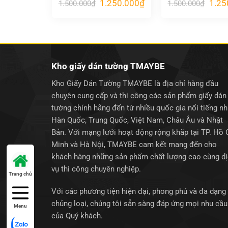
Giá
Giá
Giá
1.250.000
₫
1.25
1.500.000
₫
1.500.000
₫
gốc
hiện
gốc
là:
tại
là:
1.500.000₫.
là:
1.500
1.250.000₫.
Kho giấy dán tường TMAYBE
Kho Giấy Dán Tường TMAYBE là địa chỉ hàng đầu
chuyên cung cấp và thi công các sản phẩm giấy dán
tường chính hãng đến từ nhiều quốc gia nổi tiếng n
Hàn Quốc, Trung Quốc, Việt Nam, Châu Âu và Nhật
Bản. Với mạng lưới hoạt động rộng khắp tại TP. Hồ 
Minh và Hà Nội, TMAYBE cam kết mang đến cho
khách hàng những sản phẩm chất lượng cao cùng d
vụ thi công chuyên nghiệp.
Trang chủ
Với các phương tiện hiện đại, phong phú và đa dạng
chủng loại, chúng tôi sẵn sàng đáp ứng mọi nhu cầu
Menu
của Quý khách.