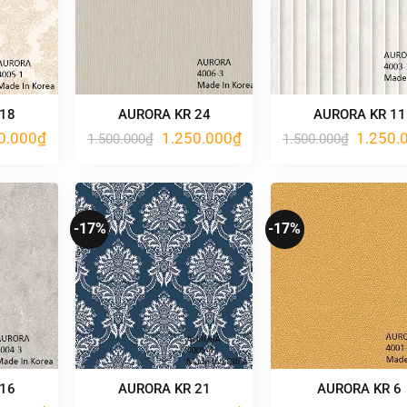
 18
AURORA KR 24
AURORA KR 11
Giá
Giá
Giá
Giá
0.000
₫
1.250.000
₫
1.250.
1.500.000
₫
1.500.000
₫
hiện
gốc
hiện
gốc
tại
là:
tại
là:
.000₫.
là:
1.500.000₫.
là:
1.500.00
1.250.000₫.
1.250.000₫.
-17%
-17%
 16
AURORA KR 21
AURORA KR 6