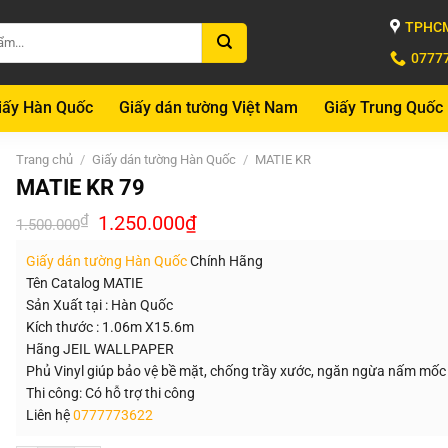
TPHCM
0777
iấy Hàn Quốc
Giấy dán tường Việt Nam
Giấy Trung Quốc
Trang chủ
/
Giấy dán tường Hàn Quốc
/
MATIE KR
MATIE KR 79
Giá
Giá
₫
1.250.000
₫
1.500.000
gốc
hiện
là:
tại
Giấy dán tường Hàn Quốc
Chính Hãng
1.500.000₫.
là:
1.250.000₫.
Tên Catalog MATIE
Sản Xuất tại : Hàn Quốc
Kích thước : 1.06m X15.6m
Hãng JEIL WALLPAPER
Phủ Vinyl giúp bảo vệ bề mặt, chống trầy xước, ngăn ngừa nấm mốc
Thi công: Có hỗ trợ thi công
Liên hệ
0777773622