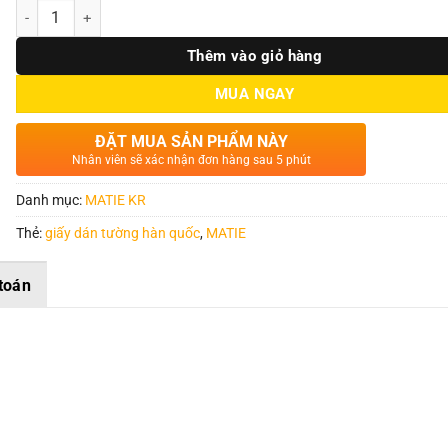
Số lượng
Thêm vào giỏ hàng
MUA NGAY
ĐẶT MUA SẢN PHẨM NÀY
Nhân viên sẽ xác nhận đơn hàng sau 5 phút
Danh mục:
MATIE KR
Thẻ:
giấy dán tường hàn quốc
,
MATIE
toán