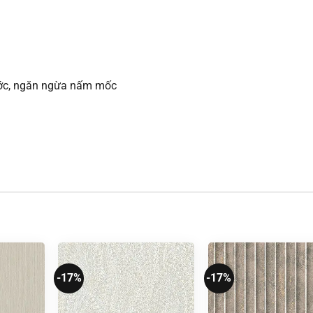
xước, ngăn ngừa nấm mốc
-17%
-17%