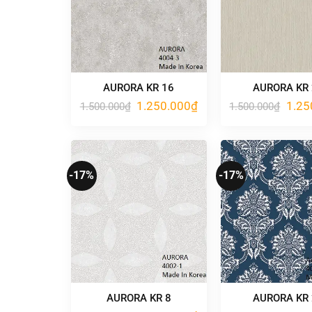
AURORA KR 16
AURORA KR
Giá
Giá
Giá
1.250.000
₫
1.25
1.500.000
₫
1.500.000
₫
gốc
hiện
gốc
là:
tại
là:
1.500.000₫.
là:
1.500
1.250.000₫.
-17%
-17%
AURORA KR 8
AURORA KR