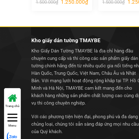
Giá
Giá
Giá
1.250.000
₫
1.25
1.500.000
₫
1.500.000
₫
gốc
hiện
gốc
là:
tại
là:
1.500.000₫.
là:
1.500
1.250.000₫.
Kho giấy dán tường TMAYBE
Kho Giấy Dán Tường TMAYBE là địa chỉ hàng đầu
chuyên cung cấp và thi công các sản phẩm giấy dán
tường chính hãng đến từ nhiều quốc gia nổi tiếng n
Hàn Quốc, Trung Quốc, Việt Nam, Châu Âu và Nhật
Bản. Với mạng lưới hoạt động rộng khắp tại TP. Hồ 
Minh và Hà Nội, TMAYBE cam kết mang đến cho
khách hàng những sản phẩm chất lượng cao cùng d
vụ thi công chuyên nghiệp.
Trang chủ
Với các phương tiện hiện đại, phong phú và đa dạng
chủng loại, chúng tôi sẵn sàng đáp ứng mọi nhu cầu
Menu
của Quý khách.