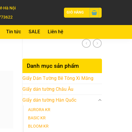
-Hà Nội
GIỎ HÀNG
773622
Tin tức
SALE
Liên hệ
Danh mục sản phẩm
Giấy Dán Tường Bê Tông Xi Măng
Giấy dán tường Châu Âu
Giấy dán tường Hàn Quốc
AURORA KR
BASIC KR
BLOOM KR