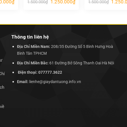
Giá
Giá
Giá
Giá
0.000
₫
1.250.000
₫
1.250.
1.500.000
₫
1.500.000
₫
hiện
gốc
hiện
gốc
tại
là:
tại
là:
.000₫.
là:
1.500.000₫.
là:
1.500.00
1.250.000₫.
1.250.000₫.
Thông tin liên hệ
Địa Chỉ Miền Nam:
208/35 Đường Số 5 Bình Hưng Hoà
Bình Tân TPHCM
hư
Địa Chỉ Miền Bắc:
61 Đường Bở Sông Thanh Oai Hà Nội
Điện thoại: 077777.3622
Chí
Email:
lienhe@giaydantuong.info.vn
ịch
 về