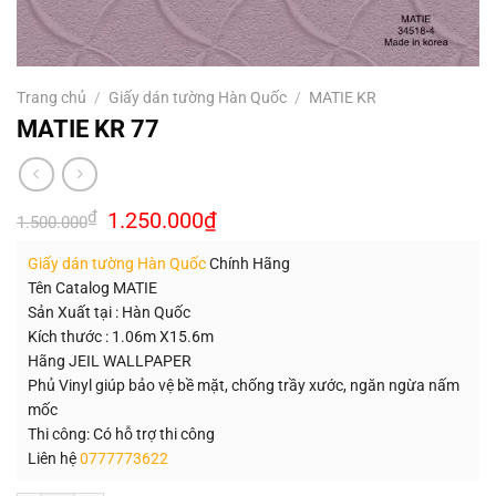
Trang chủ
/
Giấy dán tường Hàn Quốc
/
MATIE KR
MATIE KR 77
Giá
Giá
₫
1.250.000
₫
1.500.000
gốc
hiện
là:
tại
Giấy dán tường Hàn Quốc
Chính Hãng
1.500.000₫.
là:
1.250.000₫.
Tên Catalog MATIE
Sản Xuất tại : Hàn Quốc
Kích thước : 1.06m X15.6m
Hãng JEIL WALLPAPER
Phủ Vinyl giúp bảo vệ bề mặt, chống trầy xước, ngăn ngừa nấm
mốc
Thi công: Có hỗ trợ thi công
Liên hệ
0777773622