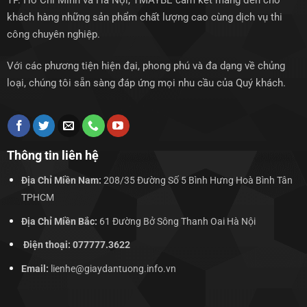
TP. Hồ Chí Minh và Hà Nội, TMAYBE cam kết mang đến cho
khách hàng những sản phẩm chất lượng cao cùng dịch vụ thi
công chuyên nghiệp.
Với các phương tiện hiện đại, phong phú và đa dạng về chủng
loại, chúng tôi sẵn sàng đáp ứng mọi nhu cầu của Quý khách.
Thông tin liên hệ
Địa Chỉ Miền Nam:
208/35 Đường Số 5 Bình Hưng Hoà Bình Tân
TPHCM
Địa Chỉ Miền Bắc:
61 Đường Bở Sông Thanh Oai Hà Nội
Điện thoại: 077777.3622
Email:
lienhe@giaydantuong.info.vn