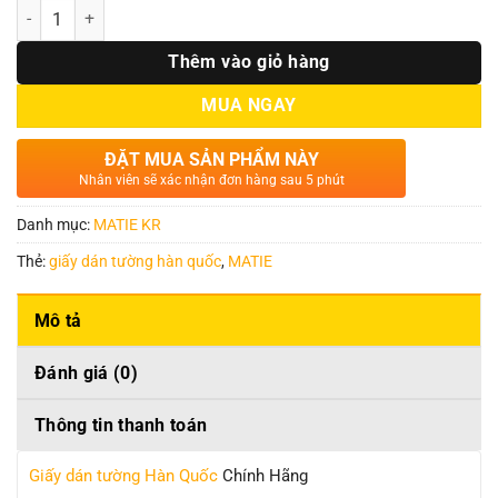
Số lượng
Thêm vào giỏ hàng
MUA NGAY
ĐẶT MUA SẢN PHẨM NÀY
Nhân viên sẽ xác nhận đơn hàng sau 5 phút
Danh mục:
MATIE KR
Thẻ:
giấy dán tường hàn quốc
,
MATIE
Mô tả
Đánh giá (0)
Thông tin thanh toán
Giấy dán tường Hàn Quốc
Chính Hãng