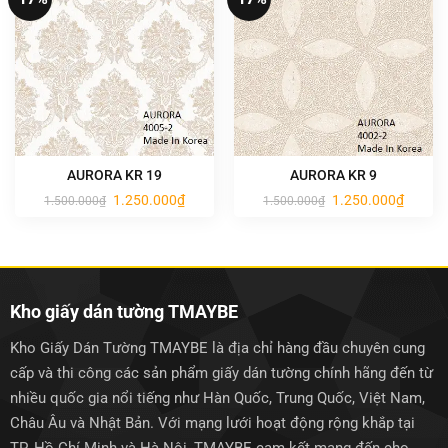
AURORA KR 19
AURORA KR 9
Giá
Giá
Giá
Giá
1.250.000
₫
1.250.000
₫
1.500.000
₫
1.500.000
₫
gốc
hiện
gốc
hiện
là:
tại
là:
tại
1.500.000₫.
là:
1.500.000₫.
là:
1.250.000₫.
1.250.0
Kho giấy dán tường TMAYBE
Kho Giấy Dán Tường TMAYBE là địa chỉ hàng đầu chuyên cung
cấp và thi công các sản phẩm giấy dán tường chính hãng đến từ
nhiều quốc gia nổi tiếng như Hàn Quốc, Trung Quốc, Việt Nam,
Châu Âu và Nhật Bản. Với mạng lưới hoạt động rộng khắp tại