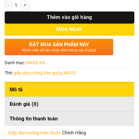
Số lượng
Thêm vào giỏ hàng
MUA NGAY
ĐẶT MUA SẢN PHẨM NÀY
Nhân viên sẽ xác nhận đơn hàng sau 5 phút
Danh mục:
MATIE KR
Thẻ:
giấy dán tường hàn quốc
,
MATIE
Mô tả
Đánh giá (0)
Thông tin thanh toán
Giấy dán tường Hàn Quốc
Chính Hãng