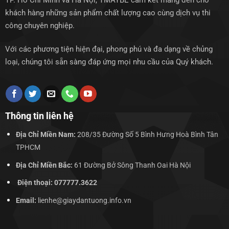
TP. Hồ Chí Minh và Hà Nội, TMAYBE cam kết mang đến cho
khách hàng những sản phẩm chất lượng cao cùng dịch vụ thi
công chuyên nghiệp.
Với các phương tiện hiện đại, phong phú và đa dạng về chủng
loại, chúng tôi sẵn sàng đáp ứng mọi nhu cầu của Quý khách.
Thông tin liên hệ
Địa Chỉ Miền Nam:
208/35 Đường Số 5 Bình Hưng Hoà Bình Tân
TPHCM
Địa Chỉ Miền Bắc:
61 Đường Bở Sông Thanh Oai Hà Nội
Điện thoại: 077777.3622
Email:
lienhe@giaydantuong.info.vn