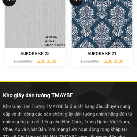
AURORA KR 25
AURORA KR 21
Giá
Giá
Giá
Giá
1.250.000
₫
1.250.000
₫
1.500.000
₫
1.500.000
₫
gốc
hiện
gốc
hiện
là:
tại
là:
tại
1.500.000₫.
là:
1.500.000₫.
là:
1.250.000₫.
1.250.0
Kho giấy dán tường TMAYBE
Kho Giấy Dán Tường TMAYBE là địa chỉ hàng đầu chuyên cung
cấp và thi công các sản phẩm giấy dán tường chính hãng đến từ
nhiều quốc gia nổi tiếng như Hàn Quốc, Trung Quốc, Việt Nam,
Châu Âu và Nhật Bản. Với mạng lưới hoạt động rộng khắp tại