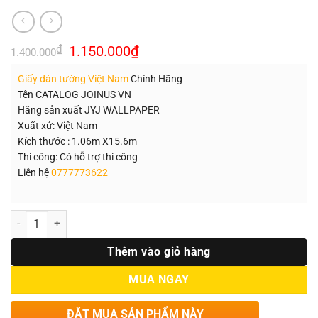
Giá
Giá
₫
1.150.000
₫
1.400.000
gốc
hiện
là:
tại
Giấy dán tường Việt Nam
Chính Hãng
1.400.000₫.
là:
1.150.000₫.
Tên CATALOG JOINUS VN
Hãng sản xuất JYJ WALLPAPER
Xuất xứ: Việt Nam
Kích thước : 1.06m X15.6m
Thi công: Có hỗ trợ thi công
Liên hệ
0777773622
Số lượng
Thêm vào giỏ hàng
MUA NGAY
ĐẶT MUA SẢN PHẨM NÀY