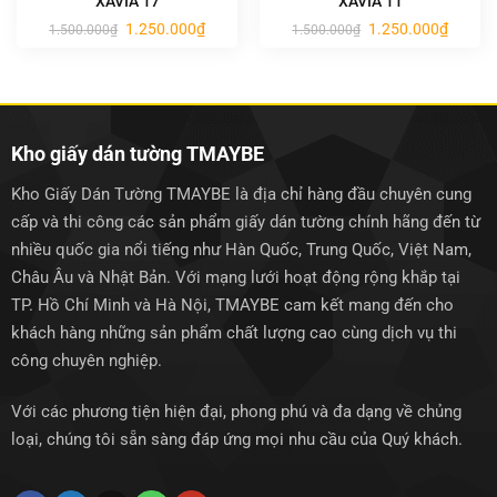
XAVIA 17
XAVIA 11
Giá
Giá
Giá
Giá
1.250.000
₫
1.250.000
₫
1.500.000
₫
1.500.000
₫
gốc
hiện
gốc
hiện
là:
tại
là:
tại
1.500.000₫.
là:
1.500.000₫.
là:
1.250.000₫.
1.250.0
Kho giấy dán tường TMAYBE
Kho Giấy Dán Tường TMAYBE là địa chỉ hàng đầu chuyên cung
cấp và thi công các sản phẩm giấy dán tường chính hãng đến từ
nhiều quốc gia nổi tiếng như Hàn Quốc, Trung Quốc, Việt Nam,
Châu Âu và Nhật Bản. Với mạng lưới hoạt động rộng khắp tại
TP. Hồ Chí Minh và Hà Nội, TMAYBE cam kết mang đến cho
khách hàng những sản phẩm chất lượng cao cùng dịch vụ thi
công chuyên nghiệp.
Với các phương tiện hiện đại, phong phú và đa dạng về chủng
loại, chúng tôi sẵn sàng đáp ứng mọi nhu cầu của Quý khách.