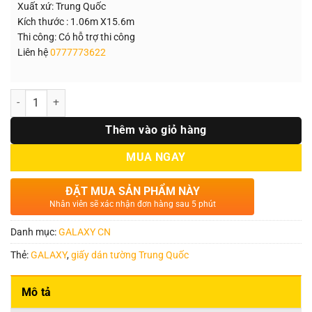
Xuất xứ: Trung Quốc
Kích thước : 1.06m X15.6m
Thi công: Có hỗ trợ thi công
Liên hệ
0777773622
Số lượng
Thêm vào giỏ hàng
MUA NGAY
ĐẶT MUA SẢN PHẨM NÀY
Nhân viên sẽ xác nhận đơn hàng sau 5 phút
Danh mục:
GALAXY CN
Thẻ:
GALAXY
,
giấy dán tường Trung Quốc
Mô tả