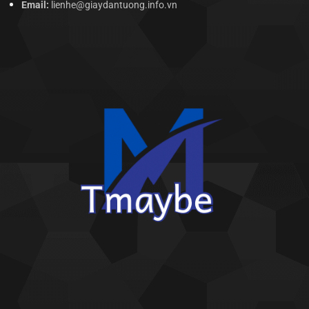
Email:
lienhe@giaydantuong.info.vn