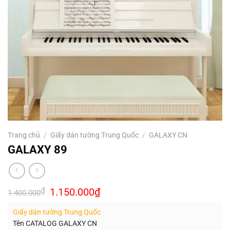
Trang chủ
/
Giấy dán tường Trung Quốc
/
GALAXY CN
GALAXY 89
Giá
Giá
₫
1.150.000
₫
1.400.000
gốc
hiện
là:
tại
Giấy dán tường Trung Quốc
1.400.000₫.
là:
1.150.000₫.
Tên CATALOG GALAXY CN