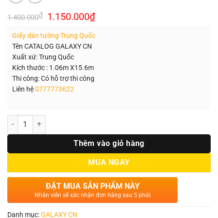
Giá
Giá
₫
1.150.000
₫
1.400.000
gốc
hiện
là:
tại
Giấy dán tường Trung Quốc
1.400.000₫.
là:
1.150.000₫.
Tên CATALOG GALAXY CN
Xuất xứ: Trung Quốc
Kích thước : 1.06m X15.6m
Thi công: Có hỗ trợ thi công
Liên hệ
0777773622
Số lượng
Thêm vào giỏ hàng
MUA NGAY
ĐẶT MUA SẢN PHẨM NÀY
Nhân viên sẽ xác nhận đơn hàng sau 5 phút
Danh mục:
GALAXY CN