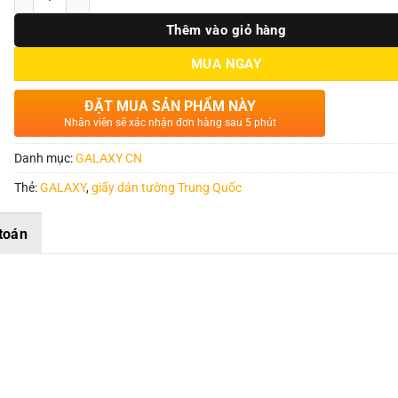
Thêm vào giỏ hàng
MUA NGAY
ĐẶT MUA SẢN PHẨM NÀY
Nhân viên sẽ xác nhận đơn hàng sau 5 phút
Danh mục:
GALAXY CN
Thẻ:
GALAXY
,
giấy dán tường Trung Quốc
toán