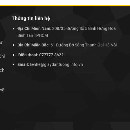
Thông tin liên hệ
Địa Chỉ Miền Nam:
208/35 Đường Số 5 Bình Hưng Hoà
Bình Tân TPHCM
hư
Địa Chỉ Miền Bắc:
61 Đường Bở Sông Thanh Oai Hà Nội
Điện thoại: 077777.3622
Chí
Email:
lienhe@giaydantuong.info.vn
ịch
 về