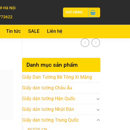
-Hà Nội
GIỎ HÀNG
773622
Tin tức
SALE
Liên hệ
Danh mục sản phẩm
Giấy Dán Tường Bê Tông Xi Măng
Giấy dán tường Châu Âu
Giấy dán tường Hàn Quốc
Giấy dán tường Nhật Bản
Giấy dán tường Trung Quốc
BESTIE CN