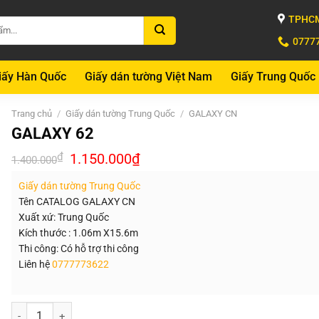
TPHCM
0777
iấy Hàn Quốc
Giấy dán tường Việt Nam
Giấy Trung Quốc
Trang chủ
/
Giấy dán tường Trung Quốc
/
GALAXY CN
GALAXY 62
Giá
Giá
₫
1.150.000
₫
1.400.000
gốc
hiện
là:
tại
Giấy dán tường Trung Quốc
1.400.000₫.
là:
1.150.000₫.
Tên CATALOG GALAXY CN
Xuất xứ: Trung Quốc
Kích thước : 1.06m X15.6m
Thi công: Có hỗ trợ thi công
Liên hệ
0777773622
Số lượng