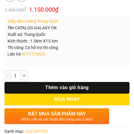
Giá
Giá
₫
1.150.000
₫
1.400.000
gốc
hiện
là:
tại
Giấy dán tường Trung Quốc
1.400.000₫.
là:
1.150.000₫.
Tên CATALOG GALAXY CN
Xuất xứ: Trung Quốc
Kích thước : 1.06m X15.6m
Thi công: Có hỗ trợ thi công
Liên hệ
0777773622
Số lượng
Thêm vào giỏ hàng
MUA NGAY
ĐẶT MUA SẢN PHẨM NÀY
Nhân viên sẽ xác nhận đơn hàng sau 5 phút
Danh mục:
GALAXY CN