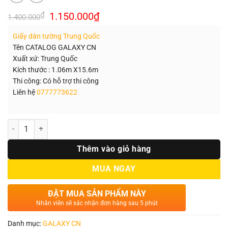
Giá
Giá
₫
1.150.000
₫
1.400.000
gốc
hiện
là:
tại
Giấy dán tường Trung Quốc
1.400.000₫.
là:
1.150.000₫.
Tên CATALOG GALAXY CN
Xuất xứ: Trung Quốc
Kích thước : 1.06m X15.6m
Thi công: Có hỗ trợ thi công
Liên hệ
0777773622
Số lượng
Thêm vào giỏ hàng
MUA NGAY
ĐẶT MUA SẢN PHẨM NÀY
Nhân viên sẽ xác nhận đơn hàng sau 5 phút
Danh mục:
GALAXY CN