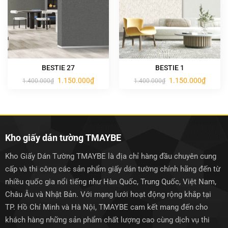
BESTIE 27
BESTIE 1
Giá
Giá
Giá
Giá
1.150.000
₫
1.150.000
₫
1.400.000
₫
1.400.000
₫
gốc
hiện
gốc
hiện
là:
tại
là:
tại
1.400.000₫.
là:
1.400.000₫.
là:
1.150.000₫.
1.150.0
Kho giấy dán tường TMAYBE
Kho Giấy Dán Tường TMAYBE là địa chỉ hàng đầu chuyên cung
cấp và thi công các sản phẩm giấy dán tường chính hãng đến từ
nhiều quốc gia nổi tiếng như Hàn Quốc, Trung Quốc, Việt Nam,
Châu Âu và Nhật Bản. Với mạng lưới hoạt động rộng khắp tại
TP. Hồ Chí Minh và Hà Nội, TMAYBE cam kết mang đến cho
khách hàng những sản phẩm chất lượng cao cùng dịch vụ thi