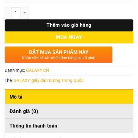
Số lượng
Thêm vào giỏ hàng
MUA NGAY
ĐẶT MUA SẢN PHẨM NÀY
Nhân viên sẽ xác nhận đơn hàng sau 5 phút
Danh mục:
GALAXY CN
Thẻ:
GALAXY
,
giấy dán tường Trung Quốc
Mô tả
Đánh giá (0)
Thông tin thanh toán