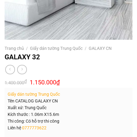
Trang chủ
/
Giấy dán tường Trung Quốc
/
GALAXY CN
GALAXY 32
Giá
Giá
₫
1.150.000
₫
1.400.000
gốc
hiện
là:
tại
Giấy dán tường Trung Quốc
1.400.000₫.
là:
1.150.000₫.
Tên CATALOG GALAXY CN
Xuất xứ: Trung Quốc
Kích thước : 1.06m X15.6m
Thi công: Có hỗ trợ thi công
Liên hệ
0777773622